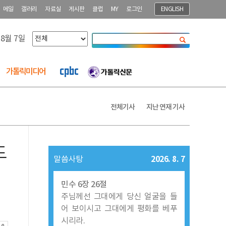
메일
갤러리
자료실
게시판
클럽
MY
로그인
ENGLISH
 8월 7일
닫기
가톨릭미디어
전체기사
지난 연재 기사
드
2026. 8. 7
말씀사탕
민수 6장 26절
주님께선 그대에게 당신 얼굴을 들
어 보이시고 그대에게 평화를 베푸
시리라.