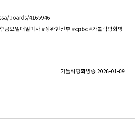
issa/boards/4165946
후금요일매일미사 #정완현신부 #cpbc #가톨릭평화방
가톨릭평화방송 2026-01-09