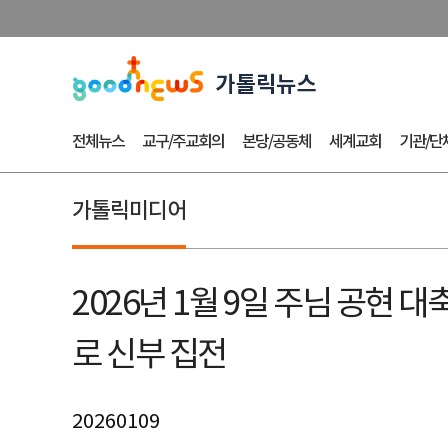
전체뉴스
교구/주교회의
본당/공동체
세계교회
기관/단
가톨릭미디어
2026년 1월 9일 주님 공현
로 신부 집전
20260109