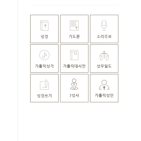
미사ㅣ김윤욱 루카 신부 집전