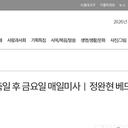
서울대교구
가톨릭정보
뉴스
2026년
체
사람과사회
기획특집
사목/복음/말씀
생명/생활/문화
사진/그림
 대축일 후 금요일 매일미사ㅣ정완현 베