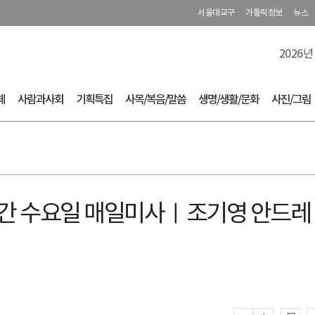
서울대교구
가톨릭정보
뉴스
2026년
체
사람과사회
기획특집
사목/복음/말씀
생명/생활/문화
사진/그림
10주간 수요일 매일미사ㅣ조기영 안드레