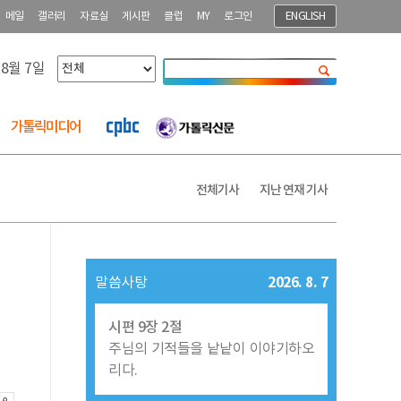
메일
갤러리
자료실
게시판
클럽
MY
로그인
ENGLISH
 8월 7일
닫기
가톨릭미디어
전체기사
지난 연재 기사
2026. 8. 7
말씀사탕
시편 9장 2절
주님의 기적들을 낱낱이 이야기하오
리다.