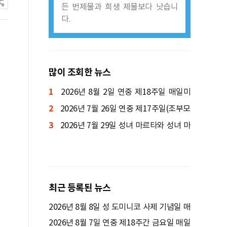
든 번제물과 희생 제물보다 낫습니
다.
많이 조회한 뉴스
1
2026년 8월 2일 연중 제18주일 매일미
2
사ㅣ양정진 세례자 요한 신부 집전
2026년 7월 26일 연중 제17주일(조부모
3
와 노인의 날) 매일미사ㅣ박규식 암브로시
2026년 7월 29일 성녀 마르타와 성녀 마
오 신부 집전
리아와 성 라자로 기념일 매일미사ㅣ김태영
사도요한 신부 집전
최근 등록된 뉴스
2026년 8월 8일 성 도미니코 사제 기념일 매
일미사ㅣ김윤욱 루카 신부 집전
2026년 8월 7일 연중 제18주간 금요일 매일