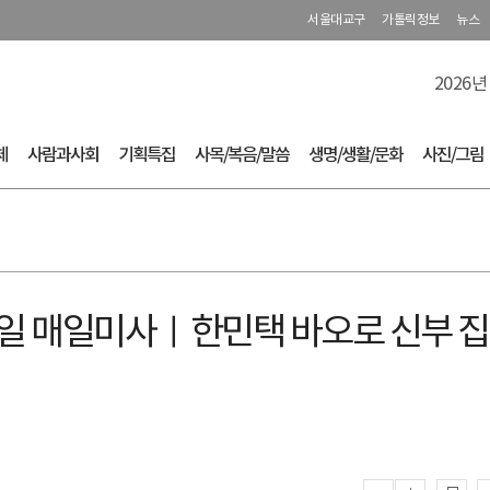
서울대교구
가톨릭정보
뉴스
2026년
체
사람과사회
기획특집
사목/복음/말씀
생명/생활/문화
사진/그림
11주일 매일미사ㅣ한민택 바오로 신부 집