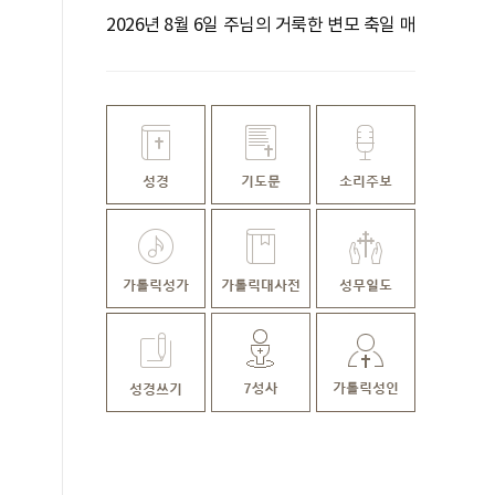
미사ㅣ정연우 스테파노 신부 집전
2026년 8월 6일 주님의 거룩한 변모 축일 매
일미사ㅣ김명호 요셉 신부 집전