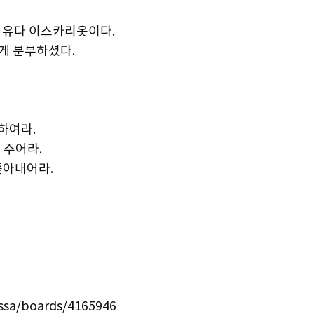
긴 유다 이스카리옷이다.
게 분부하셨다.
포하여라.
 주어라.
쫓아내어라.
issa/boards/4165946