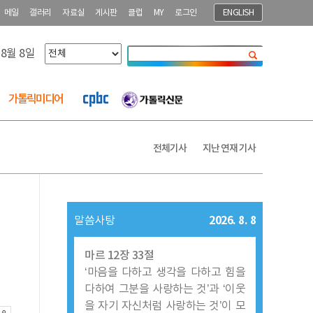
메일
갤러리
자료실
게시판
클럽
MY
로그인
ENGLISH
 8월 8일
닫기
가톨릭미디어
전체기사
지난 연재 기사
2026. 8. 8
말씀사탕
마르 12장 33절
‘마음을 다하고 생각을 다하고 힘을
다하여 그분을 사랑하는 것’과 ‘이웃
을 자기 자신처럼 사랑하는 것’이 모