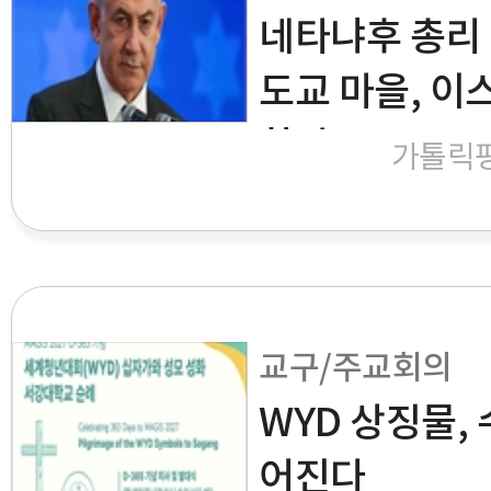
네타냐후 총리
도교 마을, 이
한다"
가톨릭
교구/주교회의
WYD 상징물,
어진다