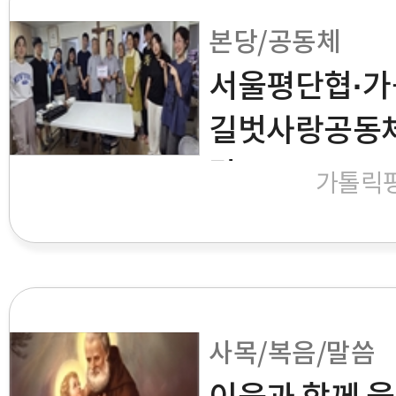
본당/공동체
서울평단협·가
길벗사랑공동체
달
가톨릭
사목/복음/말씀