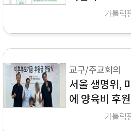
가톨릭
교구/주교회의
서울 생명위, 
에 양육비 후원
가톨릭