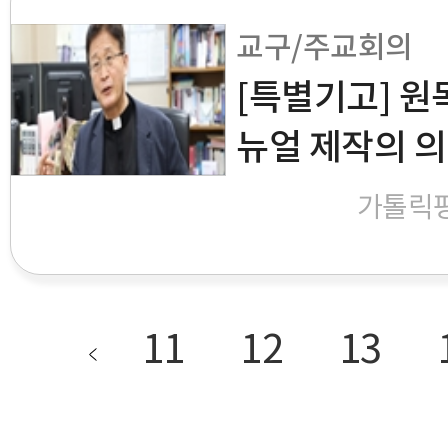
교구/주교회의
[특별기고] 원
뉴얼 제작의 
가톨릭
11
12
13