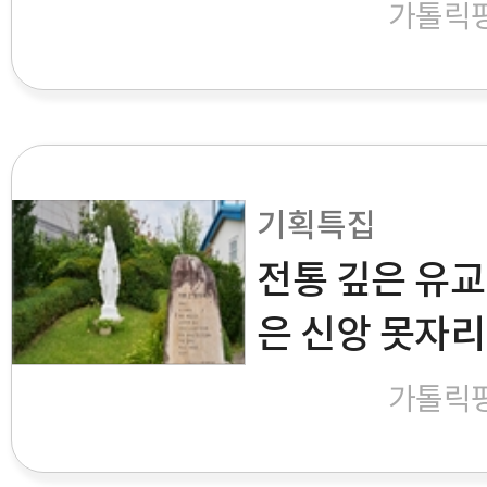
가톨릭
기획특집
전통 깊은 유교
은 신앙 못자리
가톨릭