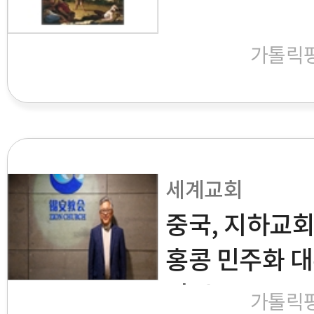
가톨릭
세계교회
중국, 지하교회
홍콩 민주화 대부
이''는?
가톨릭