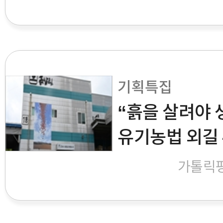
기획특집
“흙을 살려야 
유기농법 외길 
가톨릭