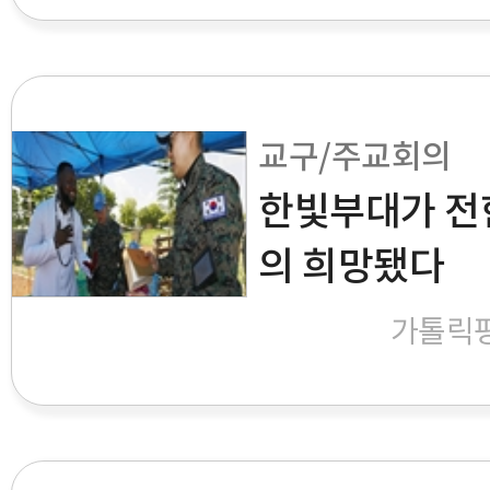
교구/주교회의
한빛부대가 전한
의 희망됐다
가톨릭