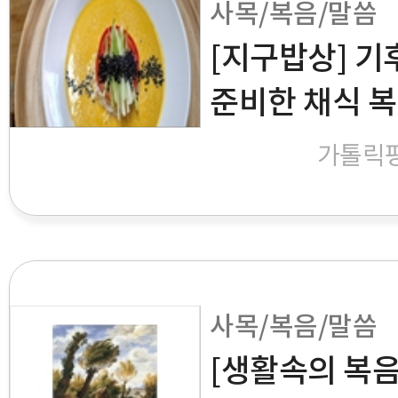
사목/복음/말씀
[지구밥상] 
준비한 채식 
가톨릭
사목/복음/말씀
[생활속의 복