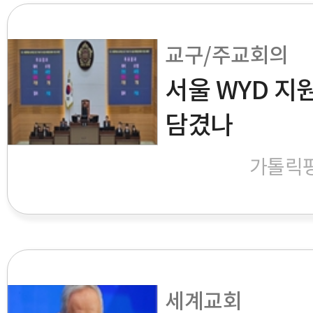
교구/주교회의
서울 WYD 지
담겼나
가톨릭
세계교회