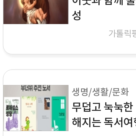
이웃과 함께 울
성
가톨릭
생명/생활/문화
무덥고 눅눅한 
해지는 독서여