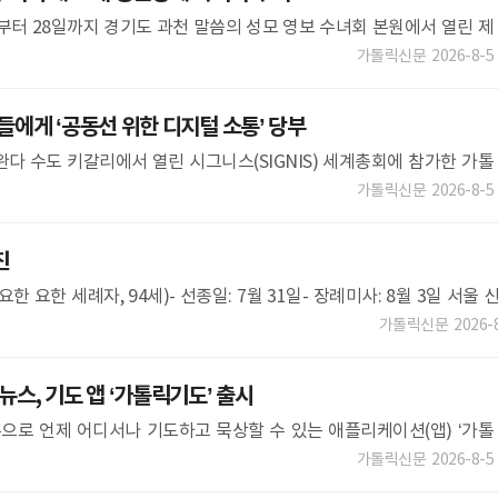
일부터 28일까지 경기도 과천 말씀의 성모 영보 수녀회 본원에서 열린 제
 총원장에 선출했다. 임기는 7월 28일부터 2030년 7월 27일까지 5년.
가톨릭신문
2026-8-5
에게 ‘공동선 위한 디지털 소통’ 당부
완다 수도 키갈리에서 열린 시그니스(SIGNIS) 세계총회에 참가한 가톨
엄, 평화, 피조물 돌봄에 뿌리를 둔 디지털 소통을 증진해 달라”고 당부
가톨릭신문
2026-8-5
친
 요한 세례자, 94세)- 선종일: 7월 31일- 장례미사: 8월 3일 서울 
가톨릭대학교 의
가톨릭신문
2026-
, 기도 앱 ‘가톨릭기도’ 출시
로 언제 어디서나 기도하고 묵상할 수 있는 애플리케이션(앱) ‘가톨
로이드 스마트폰과 아이폰·아이패드에서 모두 무료로 이용할 수 있다.가
가톨릭신문
2026-8-5