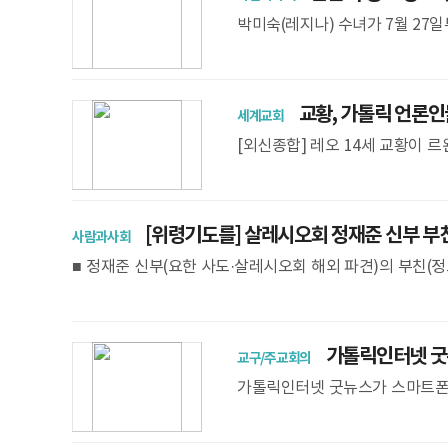
박미숙(레지나) 수녀가 7월 27
11차 선거총회에서 수녀회 제10대
교황, 가톨릭 언론인들
세계교회
[외신종합] 레오 14세 교황이 르
릭 언론인들에게 “진리와 인간 존
했다.
[위령기도를] 살레시오회 정재준 신부 부
사람과사회
■ 정재준 신부(요한 사도·살레시오회 해외 파견)의 부친(정요한
동 살레시오회 한국관구관 7층 대성전- 장지: 시신 기증(
가톨릭인터넷 굿뉴스
교구/주교회의
가톨릭인터넷 굿뉴스가 스마트폰으
릭기도’를 출시했다. 앱은 안드
톨릭기도 앱에서는 묵