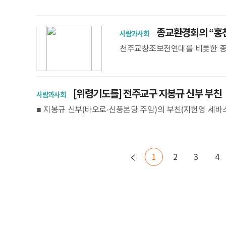
대회 개막을 꼭 1년 앞둔 8월 3일 공식 유튜브 채널을 통해
종교환경회의 “홍천
사람과사회
천주교창조보전연대를 비롯한 종교
단추, 홍천 양수댐 건설을 즉각 
면 철회를 촉구
[위령기도를] 전주교구 지봉규 신부 부친
사람과사회
■ 지봉규 신부(바오로·신풍본당 주임)의 부친(지헌영 세바스티아노
교구 익산 함열성당 - 장지: 천호성지 부활성당 봉안경당
1
2
3
4