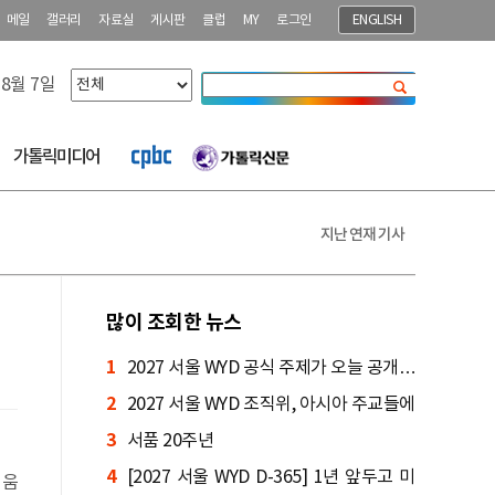
메일
갤러리
자료실
게시판
클럽
MY
로그인
ENGLISH
 8월 7일
닫기
가톨릭미디어
지난 연재 기사
많이 조회한 뉴스
1
2027 서울 WYD 공식 주제가 오늘 공개…
2
한국인 곡 선정
2027 서울 WYD 조직위, 아시아 주교들에
3
게 준비 현황 소개
서품 20주년
4
[2027 서울 WYD D-365] 1년 앞두고 미
키움