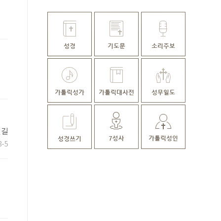
신길
8-5