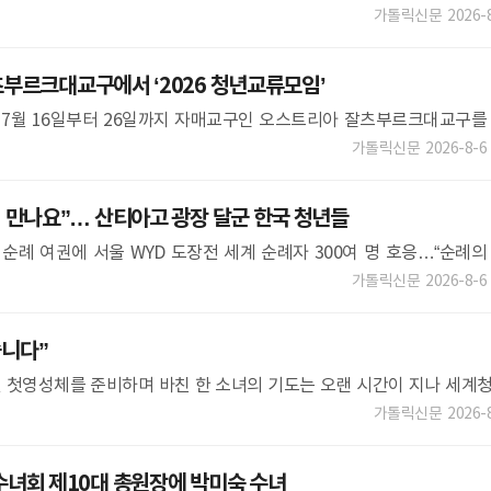
땅과 대동(大同) 세상’
가톨릭신문
2026-
부르크대교구에서 ‘2026 청년교류모임’
7월 16일부터 26일까지 자매교구인 오스트리아 잘츠부르크대교구를
 가졌다.대구대교구 청년들은 현지 신자 가정에 머물며 유럽 가톨릭 신자
가톨릭신문
2026-8-6
 만나요”… 산티아고 광장 달군 한국 청년들
 순례 여권에 서울 WYD 도장전 세계 순례자 300여 명 호응…“순례의
청소년국 ‘WYD 홍보단’이 스페인 산티아고 데 콤포스텔라에서 첫 거리
가톨릭신문
2026-8-6
습니다”
 첫영성체를 준비하며 바친 한 소녀의 기도는 오랜 시간이 지나 세계
 서울 WYD 부산 교구대회
가톨릭신문
2026-
녀회 제10대 총원장에 박미숙 수녀