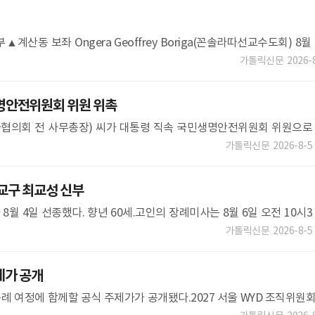
▲계산동 보좌 Ongera Geoffrey Boriga(꼰솔라따선교수도회) 8월 
가톨릭신문
2026-
명안전위원회 위원 위촉
협의회 전 사무총장) 씨가 대통령 직속 국민생명안전위원회 위원으로
 「생명안전기본법」 제정에 따라 국민의 안전권을 보장하고 생명존
가톨릭신문
2026-8-5
교구 최교성 신부
8월 4일 선종했다. 향년 60세.고인의 장례미사는 8월 6일 오전 10시3
에서 교구장 김종수(아우구스티노) 주교 주례로 봉헌된다. 장지는 대전
가톨릭신문
2026-8-5
제가 공개
순례 여정에 함께할 공식 주제가가 공개됐다.2027 서울 WYD 조직위원