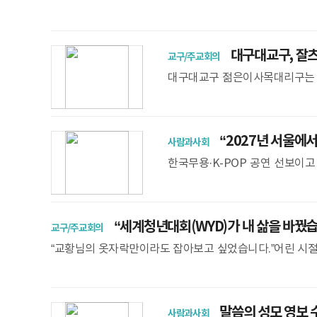
이 8월 4일과 5일 서울 신수동 서강대학교에서 ‘새 하늘 새 
대구대교구, 잘츠
교구/주교회의
대구대교구 젊은이사목대리구는 
방문해 ‘2026 청년교류모임’을
들의 일상과 신앙생
“2027년 서울에서
사람과사회
한국무용·K-POP 공연 선보이고
길, 서울로 이어지길”서울대교구 
공연을
“세계청년대회(WYD)가 내 삶을 바꿨
교구/주교회의
“교황님의 옷자락만이라도 잡아보고 싶었습니다.”어린 시절
대회(WYD)를 통해 이뤄졌다. 부산교구 청년 대표이자 2027
말씀의 성모 영보 수
사람과사회