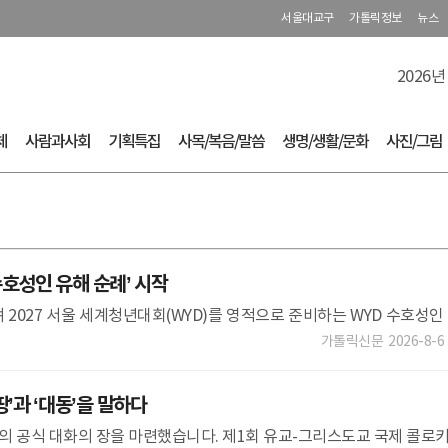
서울대교구
가톨릭정보
뉴스
2026년
체
사람과사회
기획특집
사목/복음/말씀
생명/생활/문화
사진/그림
수호성인 유해 순례’ 시작
2027 서울 세계청년대회(WYD)를 영적으로 준비하는 WYD 수호성인
다.수원교구는 7월 29일 성라자로마을에서 교구장 대리 곽진상(제르
가톨릭신문
2026-8-6
땅’과 ‘대동’을 말하다
의 공식 대화의 장을 마련했습니다. 제1회 유교-그리스도교 국제 콜로