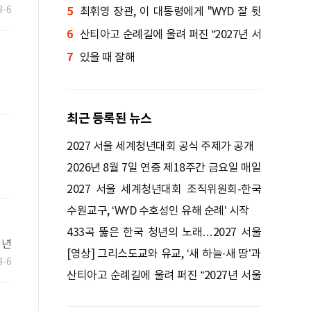
8-6
5
니 WYD 열린다
최휘영 장관, 이 대통령에게 "WYD 잘 뒷
6
받침하겠다"
산티아고 순례길에 울려 퍼진 “2027년 서
7
울에서 만나요!”
있을 때 잘해
최근 등록된 뉴스
2027 서울 세계청년대회 공식 주제가 공개
2026년 8월 7일 연중 제18주간 금요일 매일
미사ㅣ정연우 스테파노 신부 집전
2027 서울 세계청년대회 조직위원회-한국
편의점산업협회 업무협약 체결
수원교구, ‘WYD 수호성인 유해 순례’ 시작
433곡 뚫은 한국 청년의 노래…2027 서울
청년
WYD 공식 주제가로
[영상] 그리스도교와 유교, ‘새 하늘·새 땅’과
8-6
‘대동’을 말하다
산티아고 순례길에 울려 퍼진 “2027년 서울
에서 만나요!”