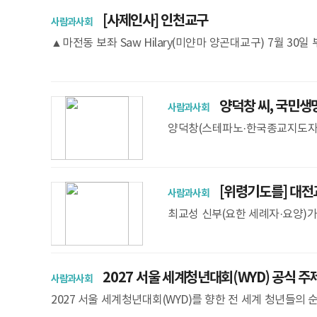
[사제인사] 인천교구
사람과사회
▲마전동 보좌 Saw Hilary(미얀마 양곤대교구) 7월 30일 부
일 부
양덕창 씨, 국민생
사람과사회
양덕창(스테파노·한국종교지도자
위촉됐다. 국민생명안전위원회는
중 사회를 구현하기 위해 설치
[위령기도를] 대전
사람과사회
최교성 신부(요한 세례자·요양)가 
0분 대전교구 주교좌 대흥동성당
교구 성
2027 서울 세계청년대회(WYD) 공식 주
사람과사회
2027 서울 세계청년대회(WYD)를 향한 전 세계 청년들의 