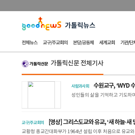
전체뉴스
교구/주교회의
본당/공동체
세계교회
기관/단
가톨릭신문 전체기사
수원교구, ‘WYD 
사람과사회
성인들의 삶을 기억하고 기도하며 
유해 순례가 수원교구에서 시작됐
마노) 주교 주
[영상] 그리스도교와 유교, ‘새 하늘·새 
교구/주교회의
교황청 종교간대화부가 1964년 설립 이후 처음으로 유교와