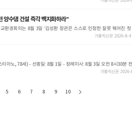
 김지윤(프란치스
가톨릭신문
2026-
 양수댐 건설 즉각 백지화하라”
환경회의는 8월 3일 ‘김성환 장관은 스스로 인정한 잘못 꿰어진 첫
백지화하라’는 제목의 성명을 발표하고, 홍천 양수발전소 건설 계획의 전
가톨릭신문
2026-8-4
, 78세) - 선종일: 8월 1일 - 장례미사: 8월 3일 오전 8시30분 
가톨릭신문
2026-
5
6
7
8
9
10