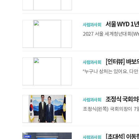
고, 산모와 신생아 사망이 
사랑으로 마침내 ‘생
서울 WYD 1
사람과사회
2027 서울 세계청년대회(W
세웠다면, 앞으로의 1년은 
으로 이어가야
[인터뷰] 바보의
사람과사회
“누구나 상처는 있어요. 다
아니라는 사실을 알려주고, 
프로그램 에
조정식 국회의장,
사람과사회
조정식(왼쪽) 국회의장이 7
견하고 기념촬영을 하고 있다
서울 세계청년
[초대석] 이동현
사람과사회