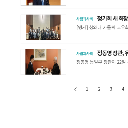
해 "통일 지향의 평화적 두
청가회 새 회장
사람과사회
[앵커] 청와대 가톨릭 교우
니다. 신임 청가회 회장은 
정동영 장관, 유
사람과사회
정동영 통일부 장관이 22일
담회를 하고 있다. 통일부 
나 한반
1
2
3
4