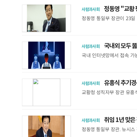
정동영 "교황 
사람과사회
정동영 통일부 장관이 23일
동영 통일부 장관은 23일 
국내외 모두 뚫
사람과사회
국내 인터넷망에서 접속 가능
사이트도 6683개에 달하는
이 여전
유흥식 추기경·진
사람과사회
교황청 성직자부 장관 유흥식
종 총무원장 진우 스님과 환
진해 나가자는 데 뜻을
취임 1년 맞은 정
사람과사회
정동영 통일부 장관. 뉴시스