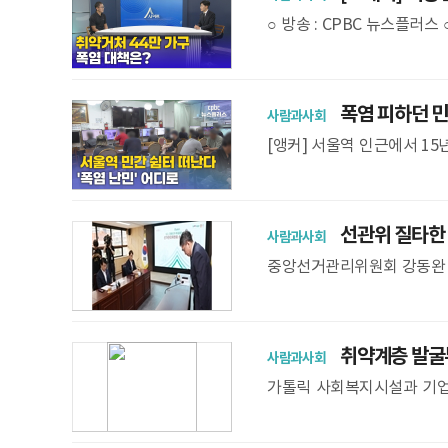
○ 방송 : CPBC 뉴스플러스
이동현 홈리스행동 상임활동
폭염 피하던 민간
사람과사회
[앵커] 서울역 인근에서 15
를 피하던 공간이 사라지게 
왔
선관위 질타한 
사람과사회
중앙선거관리위원회 강동완 
파구청장 등 관계자들에게 6
련해 사과를 하고 있다
취약계층 발굴부
사람과사회
가톨릭 사회복지시설과 기업
밀착형 돌봄을 펼쳐 주목받
3사(진에어·에