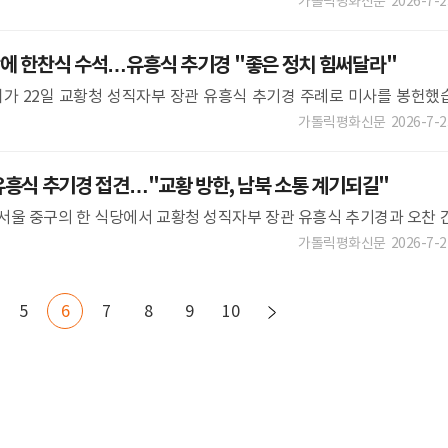
 국가 관계를 통해 한반도 평화체제의 문을 여는 것이 통일부의 시대적
가톨릭평화신문
2026-7-2
에 한찬식 수석…유흥식 추기경 "좋은 정치 힘써달라"
회가 22일 교황청 성직자부 장관 유흥식 추기경 주례로 미사를 봉헌했
한찬식 베드로 신임 민정수석이 맡았습니다. 김혜영 기자가 보도합니다. [
가톨릭평화신문
2026-7-2
흥식 추기경 접견…"교황 방한, 남북 소통 계기되길"
 서울 중구의 한 식당에서 교황청 성직자부 장관 유흥식 추기경과 오찬 
제공 정동영 통일부 장관이 22일 교황청 성직자부 장관 유흥식 추기경과 
가톨릭평화신문
2026-7-2
5
6
7
8
9
10