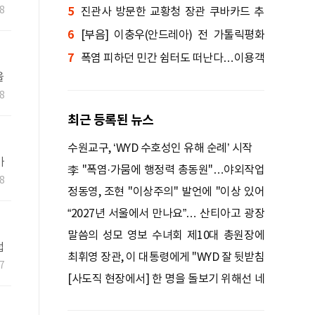
의
8
5
인권위 진정
진관사 방문한 교황청 장관 쿠바카드 추
6
기경 "공통된 믿음 있어"
[부음] 이충우(안드레아) 전 가톨릭평화
7
신문 편집국장 선종
폭염 피하던 민간 쉼터도 떠난다…이용객
을
들 ''막막''
원
8
최근 등록된 뉴스
수원교구, ‘WYD 수호성인 유해 순례’ 시작
가
李 "폭염·가뭄에 행정력 총동원"…야외작업
연
8
중지·휴식 철저 점검
정동영, 조현 ''이상주의'' 발언에 "이상 있어
야 현실 바꿔"
“2027년 서울에서 만나요”… 산티아고 광장
달군 한국 청년들
말씀의 성모 영보 수녀회 제10대 총원장에
접
박미숙 수녀
최휘영 장관, 이 대통령에게 "WYD 잘 뒷받침
7
7
하겠다"
[사도직 현장에서] 한 명을 돌보기 위해선 네
명이 들것을 들어야 합니다