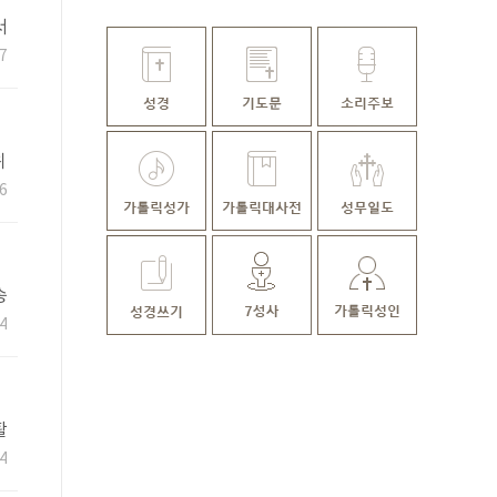
서
7
위
녀
6
송
관
4
활
C
4