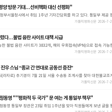
평양 방문 기대…선비핵화 대신 선평화"
 정부서울청사에서 취임 1주년 기자간담회를 하고 있다. 통일부 제공 
"북쪽에서 준비가 돼 있는지는 알 수 없지만 교황의 평양 방문이 이뤄지면
가톨릭평화신문
2026-7-2
렸다…불법 음란 사이트 대책 시급
한 불법 음란 사이트가 3832개, 해외 우회접속(VPN)으로 접속 가능
 것으로 나타났다. 정부가 파악한 불법사이트 3만여 개 가운데 절반 이
가톨릭평화신문
2026-7-2
우 스님 “종교 간 연대로 공동선 증진”
(라자로) 추기경이 7월 21일 서울 수송동 조계사를 찾아 대한불교조
담하고, 역대 교황들이 강조했듯이 종교인 간 만남과 연대로 공동선을 
가톨릭신문
2026-7-2
동영 "''평화적 두 국가'' 문 여는 게 통일부 책무"
 정동영 통일부 장관은 23일 취임 1주년을 맞아 직원들에게 보낸 글을 