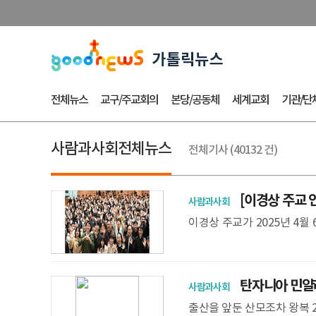
전체뉴스
교구/주교회의
본당/공동체
세계교회
기관/단
사람과사회전체뉴스
전체기사 (40132 건)
[이경상 주교 인
사람과사회
이경상 주교가 2025년 4
서울대교구 19개 지구 전체를
탄자니아 민얄라
사람과사회
출산을 앞둔 산모조차 왕복 