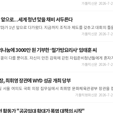
다반사일 만큼 식수난이 극심했던 탄자니아의 한 마을에 한국 후원자들
가톨릭신문
2026-7-2
년 앞으로…세계 청년 맞을 채비 서두른다
YD)가 1년 앞으로 다가왔다. 지금까지 조직과 제도를 갖추고 대회의 틀
한국교회 구성원 한 사람 한 사람의 관심을 기도와 봉사, 홈스테이와 후
가톨릭신문
2026-7-2
나눔에 3000만 원 기부한 ‘철가방요리사’ 임태훈 씨
만 결이 다를 뿐이죠. 자신이 만든 감옥에 갇힌 자립준비청년들에게 혼자
그 벽을 어른들이 깨 줘야 한다고 생각해요.”2024년 넷플릭스 요리 경
가톨릭신문
2026-7-2
 최휘영 장관에 WYD 성공 개최 당부
일 서울 여의도 국회 의장 집무실에서 최휘영 문화체육관광부 장관을 
. 국회 제공 조정식 국회의장이 최휘영 문화체육관광부 장관에게 202
가톨릭평화신문
2026-7-2
 활동가 "공공임대 확대가 폭염 대책의 시작"