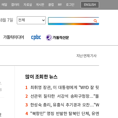
메일
갤러리
자료실
게시판
클럽
MY
로그인
ENGLISH
 8월 7일
닫기
가톨릭미디어
지난 연재 기사
많이 조회한 뉴스
.
1
최휘영 장관, 이 대통령에게 "WYD 잘 뒷
8
2
받침하겠다"
선관위 질타한 서강석 송파구청장…"올
3
림픽공원 해결해야"
한성숙 총리, 유흥식 추기경과 오찬…"W
4
YD 최선 다해 지원"
''북향민'' 명칭 반발한 탈북민 단체, 유엔
했