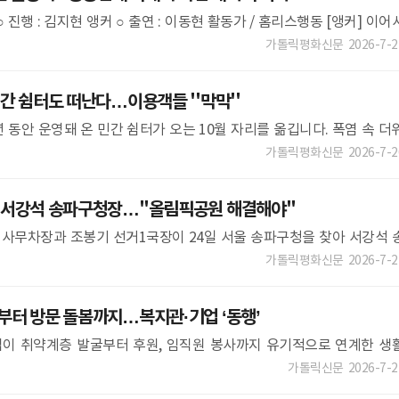
 ○ 진행 : 김지현 앵커 ○ 출연 : 이동현 활동가 / 홈리스행동 [앵커] 이어
가와 좀 더 자세한 이야기 나눠보겠습니다. 활동가님
가톨릭평화신문
2026-7-2
 쉼터도 떠난다…이용객들 ''막막''
년 동안 운영돼 온 민간 쉼터가 오는 10월 자리를 옮깁니다. 폭염 속 더
되면서 이용객들의 걱정은 커지고 있습니다. 이정민 기자가 현장을 다
가톨릭평화신문
2026-7-2
서강석 송파구청장…"올림픽공원 해결해야"
사무차장과 조봉기 선거1국장이 24일 서울 송파구청을 찾아 서강석 
ㆍ3 지방선거 본투표 과정 발생한 송파구 일대 투표용지 부족 사태와 
가톨릭평화신문
2026-7-2
터 방문 돌봄까지…복지관·기업 ‘동행’
이 취약계층 발굴부터 후원, 임직원 봉사까지 유기적으로 연계한 생
고 있다.서울가톨릭사회복지회 등촌7종합사회복지관은 통합을 앞둔 LC
가톨릭신문
2026-7-2