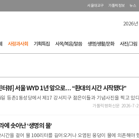
서울대교구
가톨릭정보
뉴스
2026년
체
사람과사회
기획특집
사목/복음/말씀
생명/생활/문화
사진/그림
터뷰] 서울 WYD 1년 앞으로… “환대의 시간 시작됐다”
월 6일 등촌1동성당에서 제17 강서지구 젊은이들과 기념사진을 찍고 있다
 돌며 청소년·청년 신자 6000여 명을 만나 친교를 다진 대장정의 시간
가톨릭평화신문
2026-7-2
에 솟아난 ‘생명의 물’
2시간을 걸어 물 100리터를 길어오거나 오염된 웅덩이 물에 의존해야 