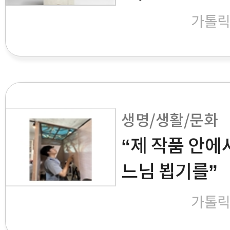
가톨
생명/생활/문화
“제 작품 안에
느님 뵙기를”
가톨