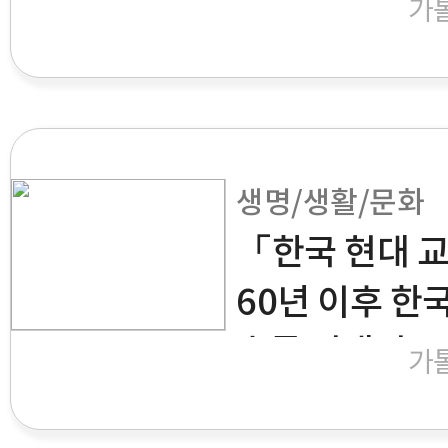
「백서(帛書)
가
생명/생활/문화
「한국 현대 
60년 이후 한
흐름 집대성
가