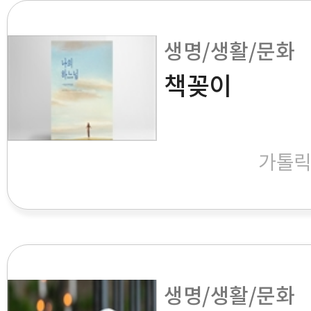
생명/생활/문화
책꽂이
가톨
생명/생활/문화