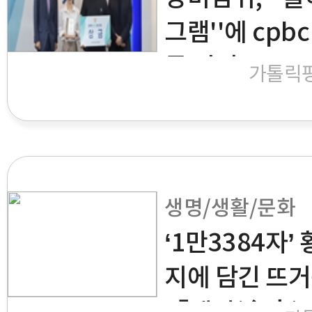
그램''에 cpbc
등 선정
가톨릭
생명/생활/문화
‘1만3384자’
지에 담긴 뜨거