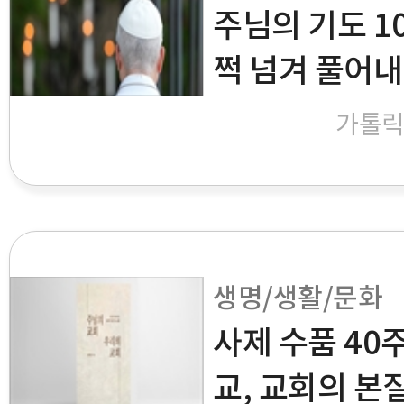
주님의 기도 10
쩍 넘겨 풀어
가톨
생명/생활/문화
사제 수품 40
교, 교회의 본