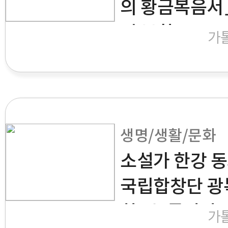
의 황금복음서
의 부활>
가
생명/생활/문화
소설가 한강 동
국립합창단 광
회 <눈물상자>
가