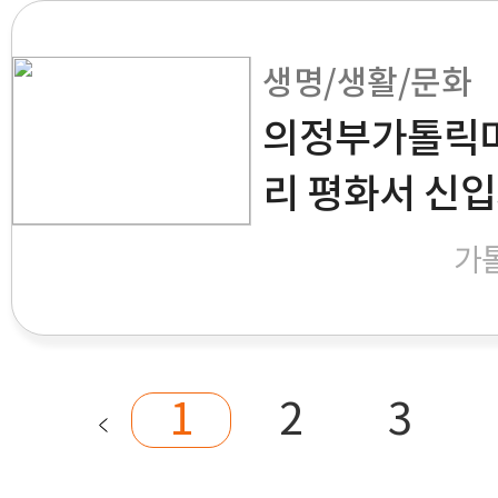
생명/생활/문화
의정부가톨릭미
리 평화서 신
가
1
2
3