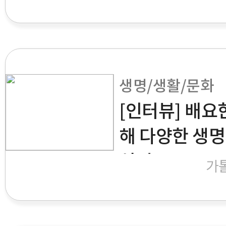
생명/생활/문화
[인터뷰] 배요
해 다양한 생명
싶어”
가