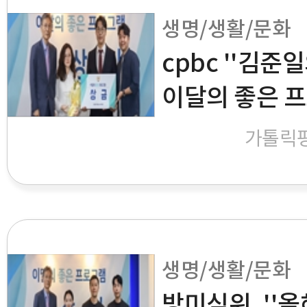
생명/생활/문화
cpbc ''김준
이달의 좋은 
가톨릭
생명/생활/문화
방미심위, ''