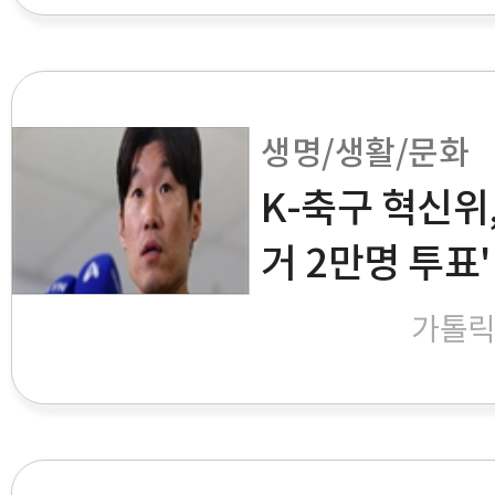
생명/생활/문화
K-축구 혁신위,
거 2만명 투표'
가톨