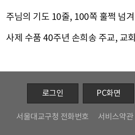
주님의 기도 10줄, 100쪽 훌쩍 넘
사제 수품 40주년 손희송 주교, 교
로그인
PC화면
서울대교구청 전화번호
서비스약관