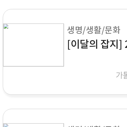
생명/생활/문화
[이달의 잡지] 
가