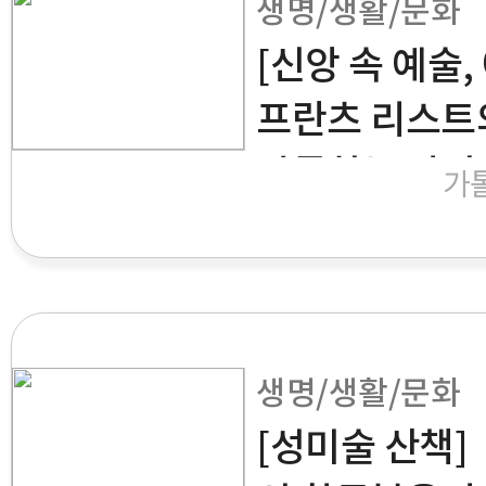
생명/생활/문화
[신앙 속 예술,
프란츠 리스트
강론하는 아시
가
스코〉
생명/생활/문화
[성미술 산책]