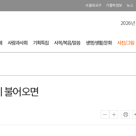
서울대교구
가톨릭정보
뉴스
2026년
체
사람과사회
기획특집
사목/복음/말씀
생명/생활/문화
사진/그림
이 불어오면