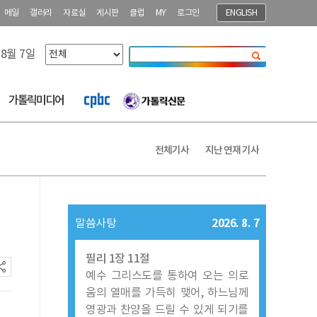
메일
갤러리
자료실
게시판
클럽
MY
로그인
ENGLISH
 8월 7일
닫기
가톨릭미디어
전체기사
지난 연재 기사
2026. 8. 7
말씀사탕
필리 1장 11절
예수 그리스도를 통하여 오는 의로
움의 열매를 가득히 맺어, 하느님께
영광과 찬양을 드릴 수 있게 되기를