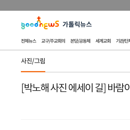
전체뉴스
교구/주교회의
본당/공동체
세계교회
기관/단
사진/그림
[박노해 사진 에세이 길] 바람