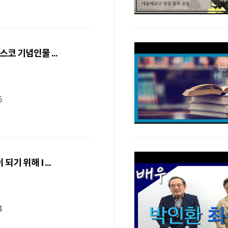
스코 기념인물 ...
부
6
되기 위해 I ...
부
4