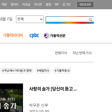
메일
갤러리
자료실
게시판
클럽
MY
로그인
ENGLISH
 8월 7일
닫기
가톨릭미디어
전체기사
지난 연재 기사
#주님께서 여러분과 함께
#매일미사
#가톨릭튜브
사랑의 송가 [당신이 듣고 ...
박우준 신부
2023-10-30