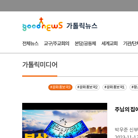
전체뉴스
교구/주교회의
본당/공동체
세계교회
기관/단
가톨릭미디어
#문화홍보국3
#문화홍보국2
#문화홍보국1
#황
주님의 집에 
박우준 신
2023-11-1