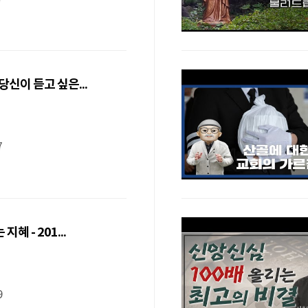
당신이 듣고 싶은...
부
7
지혜 - 201...
부
9