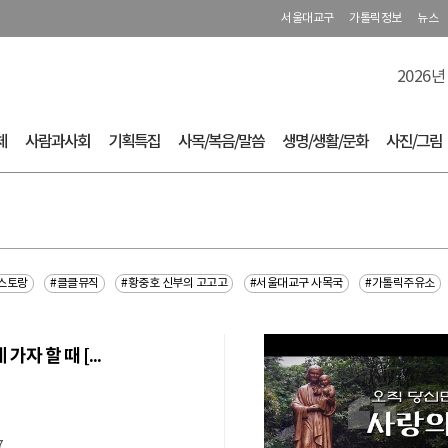
서울대교구
가톨릭정보
뉴스
2026년
체
사람과사회
기획특집
사목/복음/말씀
생명/생활/문화
사진/그림
스토랑
#클클뮤직
#황중호 신부의 고고고
#서울대교구 사목국
#가톨릭주유소
가자 할 때 [...
부
7