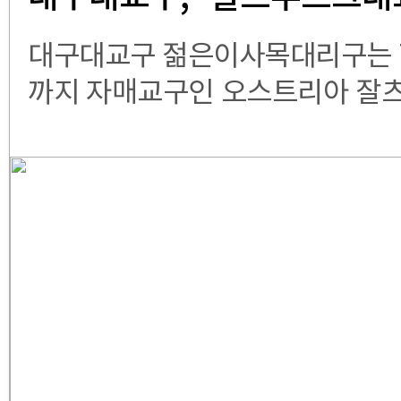
청년교류모임’
대구대교구 젊은이사목대리구는 7
까지 자매교구인 오스트리아 잘
문해 ‘2026 청년교류모임’을 
들은 현지 신자 가정에 머물며