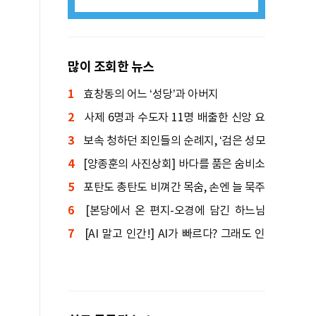
많이 조회한 뉴스
1
효창동의 어느 ‘성당’과 아버지
2
사제 6명과 수도자 11명 배출한 신앙 요
3
람
보속 청하던 죄인들의 순례지, ‘검은 성모
4
상’ 기적 간직한 성지
[양종훈의 사진상회] 바다를 품은 숨비소
5
리
포탄도 총탄도 비껴간 목숨, 손엔 늘 묵주
6
를 쥐고 있었다
[본당에서 온 편지-오경에 담긴 하느님
7
말씀] 창세기④: 인간의 죄와 죽음, 원복음
[AI 말고 인간!] AI가 빠르다? 그래도 인
간이 먼저 도착한다