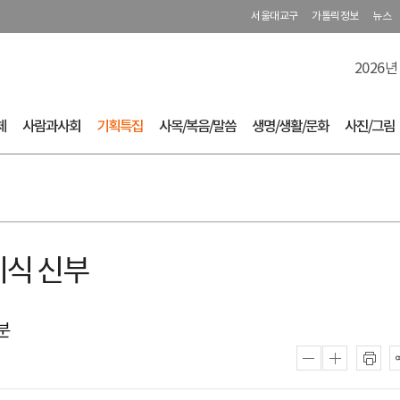
서울대교구
가톨릭정보
뉴스
2026년
체
사람과사회
기획특집
사목/복음/말씀
생명/생활/문화
사진/그림
기식 신부
분