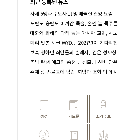
최근 등록된 뉴스
사제 6명과 수도자 11명 배출한 신앙 요람
포탄도 총탄도 비껴간 목숨, 손엔 늘 묵주를
쥐고 있었다
대화와 화해의 다리 놓는 아시아 교회, 시노
드로 하나 되다
미리 맛본 서울 WYD… 2027년이 기다려진
다
보속 청하던 죄인들의 순례지, ‘검은 성모상’
기적 간직한 성지
주님 탄생 예고와 승천… 성모님 신비 닮은
꽃
주제 성구·로고에 담긴 ‘희망과 조화’의 메시
지