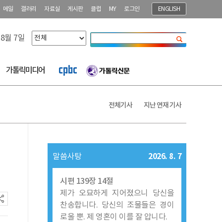
메일
갤러리
자료실
게시판
클럽
MY
로그인
ENGLISH
 8월 7일
닫기
가톨릭미디어
전체기사
지난 연재 기사
2026. 8. 7
말씀사탕
시편 139장 14절
제가 오묘하게 지어졌으니 당신을
찬송합니다. 당신의 조물들은 경이
로울 뿐. 제 영혼이 이를 잘 압니다.