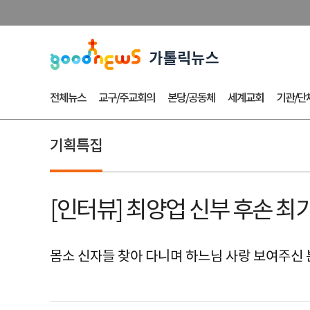
전체뉴스
교구/주교회의
본당/공동체
세계교회
기관/단
기획특집
[인터뷰] 최양업 신부 후손 최
몸소 신자들 찾아 다니며 하느님 사랑 보여주신 