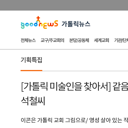
전체뉴스
교구/주교회의
본당/공동체
세계교회
기관/단
기획특집
[가톨릭 미술인을 찾아서] 같음
석철씨
이콘은 가톨릭 교회 그림으로/ 영성 살아 있는 