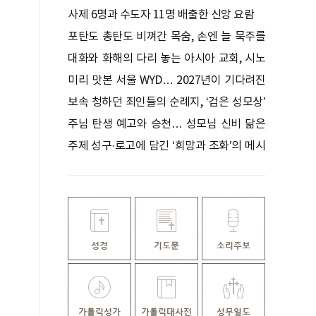
사제 6명과 수도자 11명 배출한 신앙 요람
포탄도 총탄도 비껴간 목숨, 손엔 늘 묵주를
쥐고 있었다
대화와 화해의 다리 놓는 아시아 교회, 시노
드로 하나 되다
미리 맛본 서울 WYD… 2027년이 기다려진
다
보속 청하던 죄인들의 순례지, ‘검은 성모상’
기적 간직한 성지
주님 탄생 예고와 승천… 성모님 신비 닮은
꽃
주제 성구·로고에 담긴 ‘희망과 조화’의 메시
지