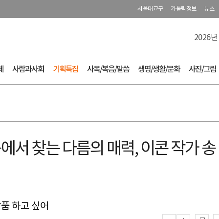
서울대교구
가톨릭정보
뉴스
2026년
체
사람과사회
기획특집
사목/복음/말씀
생명/생활/문화
사진/그림
에서 찾는 다름의 매력, 이콘 작가 송
작품 하고 싶어