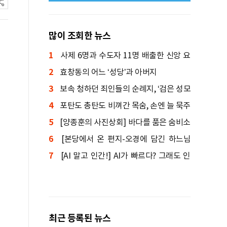
많이 조회한 뉴스
1
사제 6명과 수도자 11명 배출한 신앙 요
2
람
효창동의 어느 ‘성당’과 아버지
3
보속 청하던 죄인들의 순례지, ‘검은 성모
4
상’ 기적 간직한 성지
포탄도 총탄도 비껴간 목숨, 손엔 늘 묵주
5
를 쥐고 있었다
[양종훈의 사진상회] 바다를 품은 숨비소
6
리
[본당에서 온 편지-오경에 담긴 하느님
7
말씀] 창세기④: 인간의 죄와 죽음, 원복음
[AI 말고 인간!] AI가 빠르다? 그래도 인
간이 먼저 도착한다
최근 등록된 뉴스