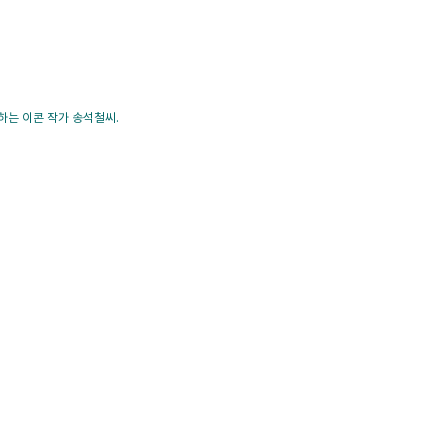
는 이콘 작가 송석철씨.