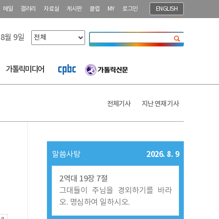
메일
갤러리
자료실
게시판
클럽
MY
로그인
ENGLISH
 8월 9일
닫기
가톨릭미디어
전체기사
지난 연재 기사
2026. 8. 9
말씀사탕
2역대 19장 7절
그대들이 주님을 경외하기를 바라
오. 명심하여 일하시오.