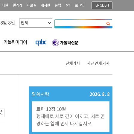
메일
갤러리
자료실
게시판
클럽
MY
로그인
ENGLISH
 8월 8일
닫기
가톨릭미디어
전체기사
지난 연재 기사
2026. 8. 8
말씀사탕
로마 12장 10절
형제애로 서로 깊이 아끼고, 서로 존
경하는 일에 먼저 나서십시오.