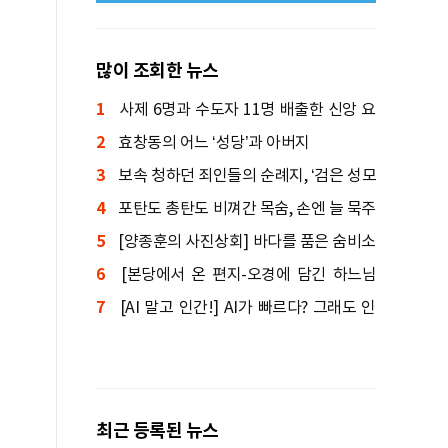
많이 조회한 뉴스
1
사제 6명과 수도자 11명 배출한 신앙 요
2
람
효창동의 어느 ‘성당’과 아버지
3
보속 청하던 죄인들의 순례지, ‘검은 성모
4
상’ 기적 간직한 성지
포탄도 총탄도 비껴간 목숨, 손엔 늘 묵주
5
를 쥐고 있었다
[양종훈의 사진상회] 바다를 품은 숨비소
6
리
[본당에서 온 편지-오경에 담긴 하느님
7
말씀] 창세기④: 인간의 죄와 죽음, 원복음
[AI 말고 인간!] AI가 빠르다? 그래도 인
간이 먼저 도착한다
최근 등록된 뉴스