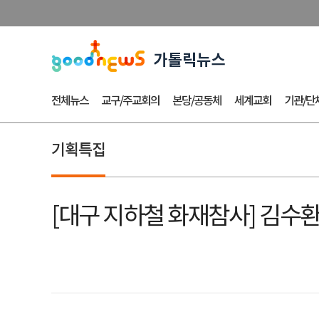
전체뉴스
교구/주교회의
본당/공동체
세계교회
기관/단
기획특집
[대구 지하철 화재참사] 김수환