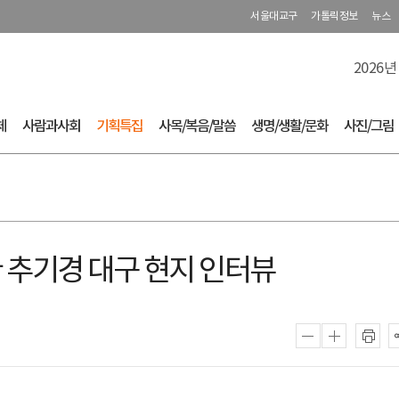
서울대교구
가톨릭정보
뉴스
2026년
체
사람과사회
기획특집
사목/복음/말씀
생명/생활/문화
사진/그림
 추기경 대구 현지 인터뷰