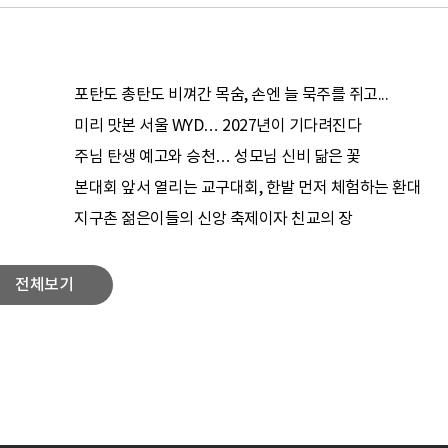
포탄도 총탄도 비껴간 목숨, 손엔 늘 묵주를 쥐고...
미리 맛본 서울 WYD… 2027년이 기다려진다
주님 탄생 예고와 승천… 성모님 신비 닮은 꽃
본대회 앞서 열리는 교구대회, 한발 먼저 체험하는 환대
지구촌 젊은이들의 신앙 축제이자 친교의 장
전체보기