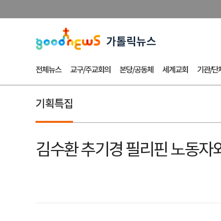
전체뉴스
교구/주교회의
본당/공동체
세계교회
기관/단
기획특집
김수환 추기경 필리핀 노동자와