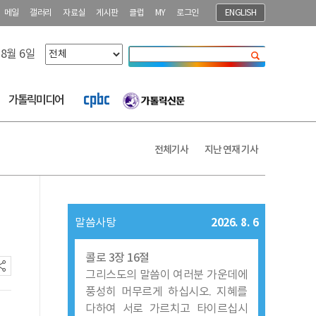
메일
갤러리
자료실
게시판
클럽
MY
로그인
ENGLISH
 8월 6일
닫기
가톨릭미디어
전체기사
지난 연재 기사
2026. 8. 6
말씀사탕
콜로 3장 16절
그리스도의 말씀이 여러분 가운데에
풍성히 머무르게 하십시오. 지혜를
다하여 서로 가르치고 타이르십시