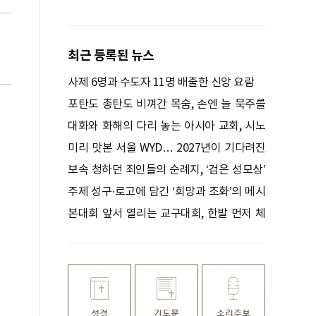
최근 등록된 뉴스
사제 6명과 수도자 11명 배출한 신앙 요람
포탄도 총탄도 비껴간 목숨, 손엔 늘 묵주를
쥐고 있었다
대화와 화해의 다리 놓는 아시아 교회, 시노
드로 하나 되다
미리 맛본 서울 WYD… 2027년이 기다려진
다
보속 청하던 죄인들의 순례지, ‘검은 성모상’
기적 간직한 성지
주제 성구·로고에 담긴 ‘희망과 조화’의 메시
지
본대회 앞서 열리는 교구대회, 한발 먼저 체
험하는 환대