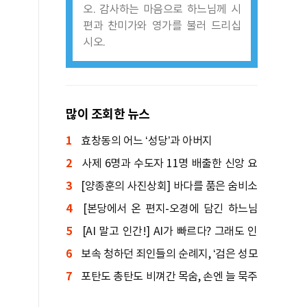
오. 감사하는 마음으로 하느님께 시
편과 찬미가와 영가를 불러 드리십
시오.
많이 조회한 뉴스
1
효창동의 어느 ‘성당’과 아버지
2
사제 6명과 수도자 11명 배출한 신앙 요
3
람
[양종훈의 사진상회] 바다를 품은 숨비소
4
리
[본당에서 온 편지-오경에 담긴 하느님
5
말씀] 창세기④: 인간의 죄와 죽음, 원복음
[AI 말고 인간!] AI가 빠르다? 그래도 인
6
간이 먼저 도착한다
보속 청하던 죄인들의 순례지, ‘검은 성모
7
상’ 기적 간직한 성지
포탄도 총탄도 비껴간 목숨, 손엔 늘 묵주
를 쥐고 있었다