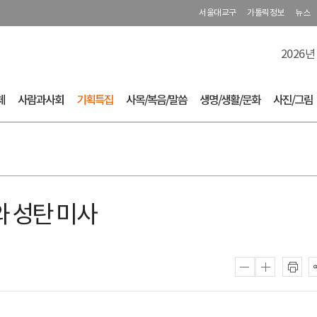
서울대교구
가톨릭정보
뉴스
2026년
체
사람과사회
기획특집
사목/복음/말씀
생명/생활/문화
사진/그림
 성탄 미사