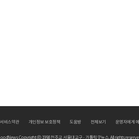
서비스약관
개인정보 보호정책
도움방
전체보기
운영자에게 
oodNews Copyright ⓒ 1998
천주교 서울대교구 · 가톨릭굿뉴스.
All rights reserve