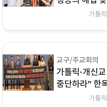
평등의 해법 
가톨
교구/주교회의
가톨릭·개신교
중단하라” 한
가톨