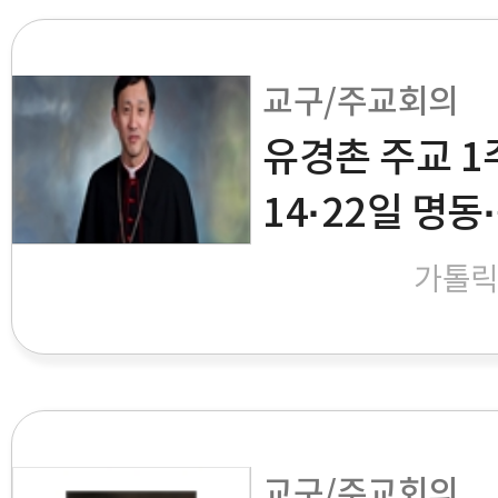
교구/주교회의
유경촌 주교 1
14·22일 명
가톨
교구/주교회의