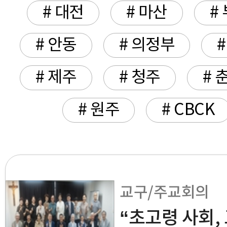
# 대전
# 마산
#
# 안동
# 의정부
# 제주
# 청주
# 
# 원주
# CBCK
교구/주교회의
“초고령 사회,