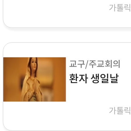
가톨
교구/주교회의
환자 생일날
가톨