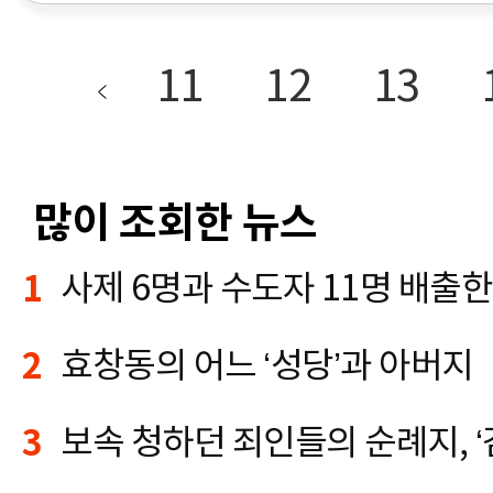
11
12
13
많이 조회한 뉴스
1
사제 6명과 수도자 11명 배출한
2
효창동의 어느 ‘성당’과 아버지
3