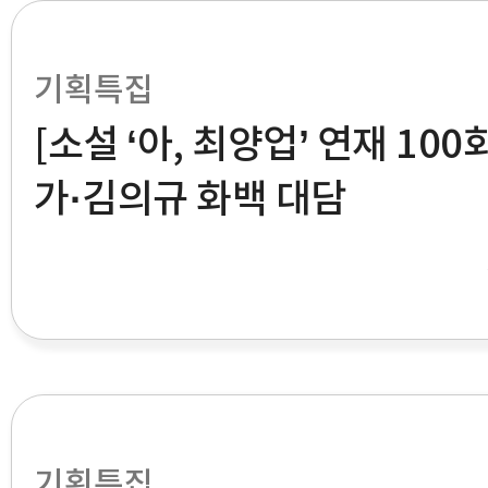
기획특집
[소설 ‘아, 최양업’ 연재 100
가·김의규 화백 대담
기획특집