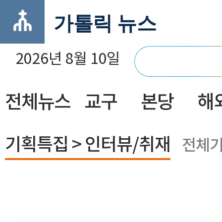
가톨릭 뉴스
2026년 8월 10일
전체뉴스
교구
본당
해
닫기
기획특집 > 인터뷰/취재
전체기사