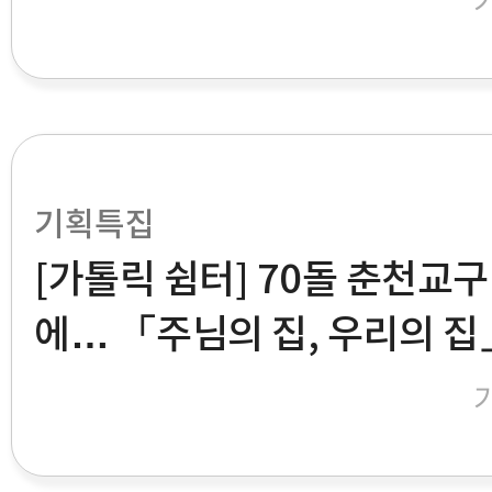
기획특집
[가톨릭 쉼터] 70돌 춘천교구
에… 「주님의 집, 우리의 집