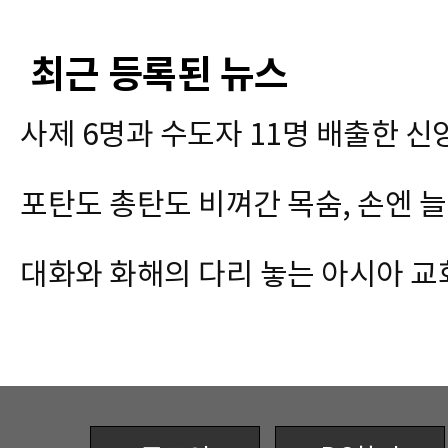
최근 등록된 뉴스
사제 6명과 수도자 11명 배출한 신
포탄도 총탄도 비껴간 목숨, 손엔 