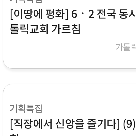
[이땅에 평화] 6ㆍ2 전국 동
톨릭교회 가르침
가톨
기획특집
[직장에서 신앙을 즐기다] (9