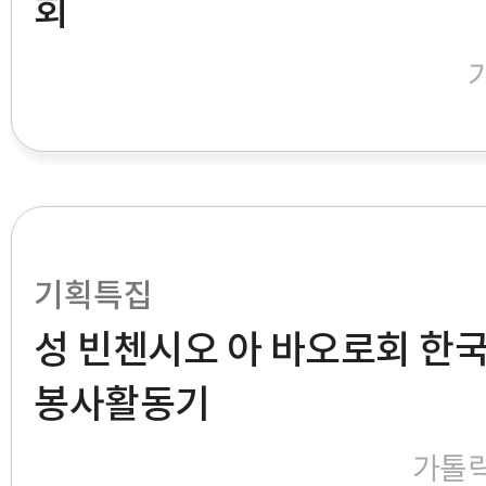
회
기획특집
성 빈첸시오 아 바오로회 한
봉사활동기
가톨