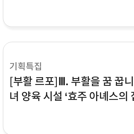
프’ 신재웅 씨
기획특집
[부활 르포]Ⅲ. 부활을 꿈 꿉니
녀 양육 시설 ‘효주 아녜스의 