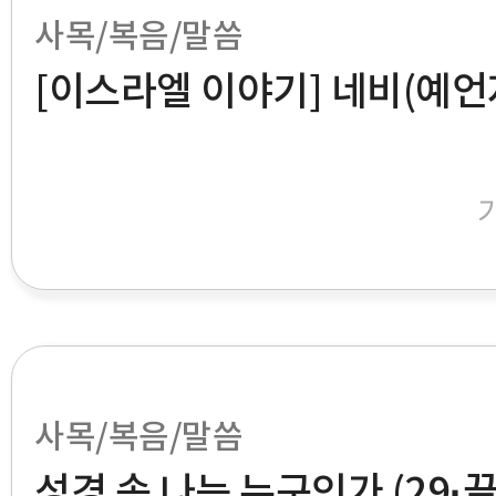
사목/복음/말씀
[이스라엘 이야기] 네비(예언
사목/복음/말씀
성경 속 나는 누구인가 (29·끝