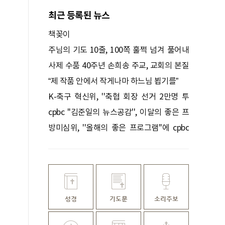
최근 등록된 뉴스
책꽂이
주님의 기도 10줄, 100쪽 훌쩍 넘겨 풀어내
다
사제 수품 40주년 손희송 주교, 교회의 본질
을 묻다
“제 작품 안에서 작게나마 하느님 뵙기를”
K-축구 혁신위, ''축협 회장 선거 2만명 투
표'' 권고
cpbc ''김준일의 뉴스공감'', 이달의 좋은 프
로그램 선정
방미심위, ''올해의 좋은 프로그램''에 cpbc
''낭비미식회'' 등 선정