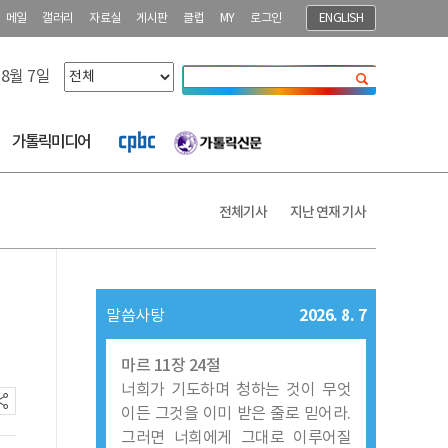
메일
갤러리
자료실
게시판
클럽
MY
로그인
ENGLISH
 8월 7일
닫기
가톨릭미디어
전체기사
지난 연재 기사
2026. 8. 7
말씀사탕
마르 11장 24절
너희가 기도하며 청하는 것이 무엇
이든 그것을 이미 받은 줄로 믿어라.
그러면 너희에게 그대로 이루어질