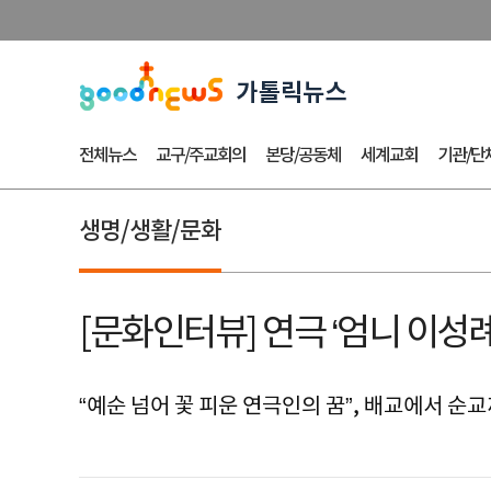
전체뉴스
교구/주교회의
본당/공동체
세계교회
기관/단
생명/생활/문화
[문화인터뷰] 연극 ‘엄니 이성
“예순 넘어 꽃 피운 연극인의 꿈”, 배교에서 순