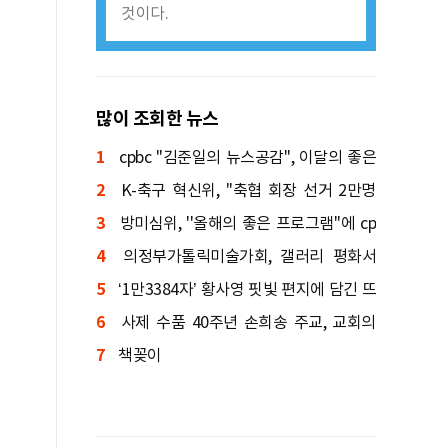
것이다.
많이 조회한 뉴스
1
cpbc ''김준일의 뉴스공감'', 이달의 좋은
2
프로그램 선정
K-축구 혁신위, ''축협 회장 선거 2만명
3
투표'' 권고
방미심위, ''올해의 좋은 프로그램''에 cp
4
bc ''낭비미식회'' 등 선정
의정부가톨릭미술가회, 갤러리 평화서
5
신입회원전 연다
‘1만3384자’ 황사영 핏빛 편지에 담긴 뜨
6
거운 신앙 서사 「백서(帛書)」
사제 수품 40주년 손희송 주교, 교회의
7
본질을 묻다
책꽂이