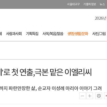
서울대교구
가톨릭정보
뉴스
2026년
체
사람과사회
기획특집
사목/복음/말씀
생명/생활/문화
사진/그림
례’로 첫 연출,극본 맡은 이엘리씨
교까지 파란만장한 삶, 순교자 이성례 마리아 이야기 그려