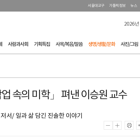
서울대교구
가톨릭정보
뉴스
2026년
체
사람과사회
기획특집
사목/복음/말씀
생명/생활/문화
사진/그림
작업 속의 미학」 펴낸 이승원 교수
 저서/ 일과 삶 담긴 진솔한 이야기