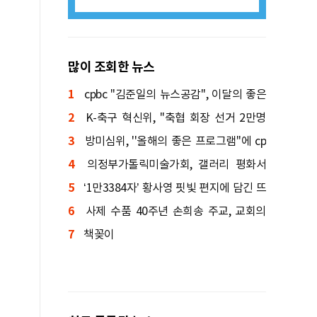
많이 조회한 뉴스
1
cpbc ''김준일의 뉴스공감'', 이달의 좋은
2
프로그램 선정
K-축구 혁신위, ''축협 회장 선거 2만명
3
투표'' 권고
방미심위, ''올해의 좋은 프로그램''에 cp
4
bc ''낭비미식회'' 등 선정
의정부가톨릭미술가회, 갤러리 평화서
5
신입회원전 연다
‘1만3384자’ 황사영 핏빛 편지에 담긴 뜨
6
거운 신앙 서사 「백서(帛書)」
사제 수품 40주년 손희송 주교, 교회의
7
본질을 묻다
책꽂이