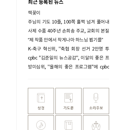
최근 등록된 뉴스
책꽂이
주님의 기도 10줄, 100쪽 훌쩍 넘겨 풀어내
다
사제 수품 40주년 손희송 주교, 교회의 본질
을 묻다
“제 작품 안에서 작게나마 하느님 뵙기를”
K-축구 혁신위, ''축협 회장 선거 2만명 투
표'' 권고
cpbc ''김준일의 뉴스공감'', 이달의 좋은 프
로그램 선정
방미심위, ''올해의 좋은 프로그램''에 cpbc
''낭비미식회'' 등 선정