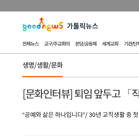
전체뉴스
교구/주교회의
본당/공동체
세계교회
기관/단
생명/생활/문화
[문화인터뷰] 퇴임 앞두고 「
“공예와 삶은 하나입니다”/ 30년 교직생활 중 첫