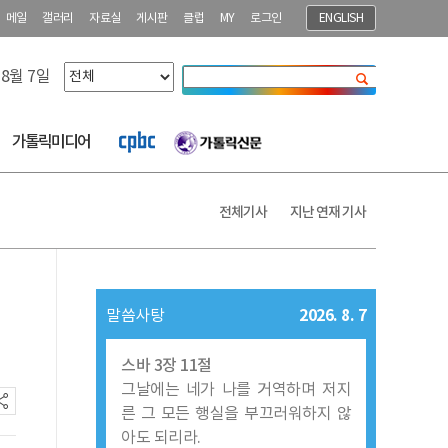
메일
갤러리
자료실
게시판
클럽
MY
로그인
ENGLISH
 8월 7일
닫기
가톨릭미디어
전체기사
지난 연재 기사
2026. 8. 7
말씀사탕
스바 3장 11절
그날에는 네가 나를 거역하며 저지
른 그 모든 행실을 부끄러워하지 않
아도 되리라.