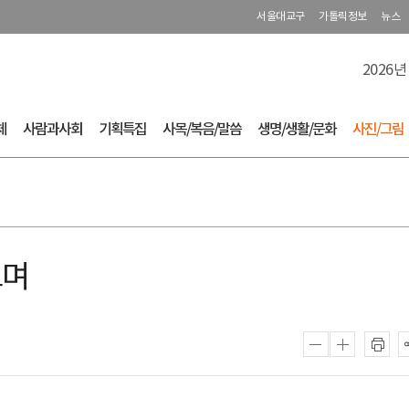
서울대교구
가톨릭정보
뉴스
2026년
체
사람과사회
기획특집
사목/복음/말씀
생명/생활/문화
사진/그림
보며