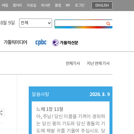
메일
갤러리
자료실
게시판
클럽
MY
로그인
ENGLISH
 8월 9일
닫기
가톨릭미디어
전체기사
지난 연재 기사
2026. 8. 9
말씀사탕
느헤 1장 11절
아, 주님! 당신 이름을 기꺼이 경외하
는 당신 종의 기도와 당신 종들의 기
도에 제발 귀를 기울여 주십시오. 당