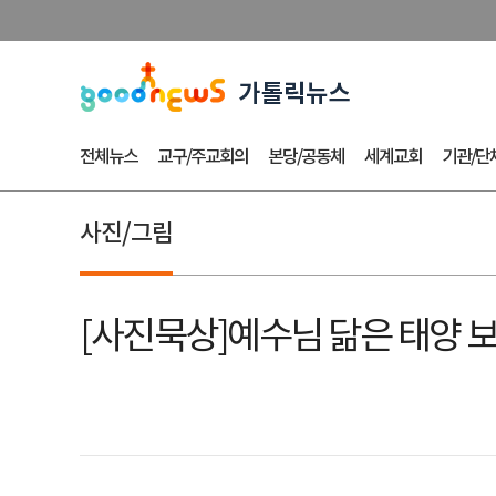
전체뉴스
교구/주교회의
본당/공동체
세계교회
기관/단
사진/그림
[사진묵상]예수님 닮은 태양 