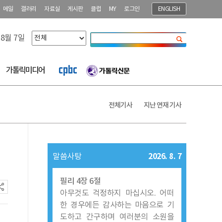
메일
갤러리
자료실
게시판
클럽
MY
로그인
ENGLISH
 8월 7일
닫기
가톨릭미디어
전체기사
지난 연재 기사
2026. 8. 7
말씀사탕
필리 4장 6절
아무것도 걱정하지 마십시오. 어떠
한 경우에든 감사하는 마음으로 기
도하고 간구하며 여러분의 소원을