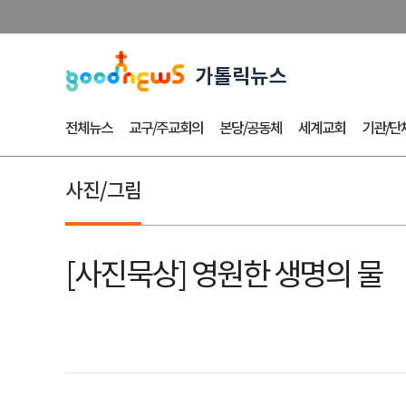
전체뉴스
교구/주교회의
본당/공동체
세계교회
기관/단
사진/그림
[사진묵상] 영원한 생명의 물