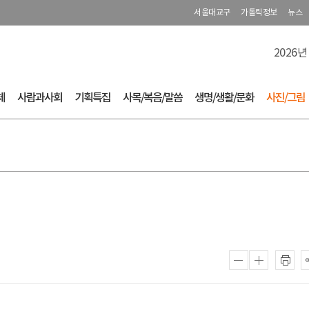
서울대교구
가톨릭정보
뉴스
2026년
체
사람과사회
기획특집
사목/복음/말씀
생명/생활/문화
사진/그림