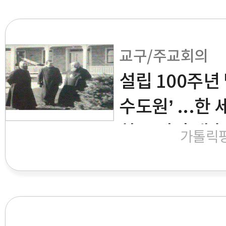
교구/주교회의
설립 100주년
수도원’ ...한
하고 성전 개축
가톨릭