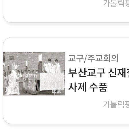
가톨릭
교구/주교회의
부산교구 신재
사제 수품
가톨릭