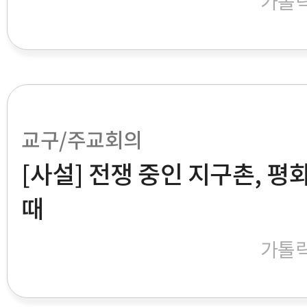
가톨
교구/주교회의
[사설] 전쟁 중인 지구촌, 평
때
가톨