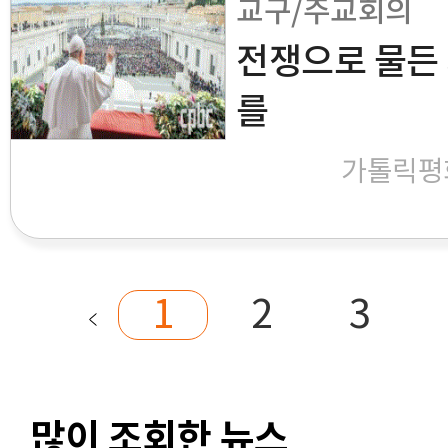
교구/주교회의
전쟁으로 물든
를
가톨릭평
1
2
3
많이 조회한 뉴스