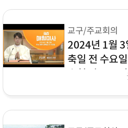
교구/주교회의
2024년 1월 
축일 전 수요
승현 바오로 신