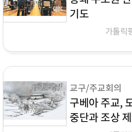
기도
가톨릭
교구/주교회의
구베아 주교, 
중단과 조상 제