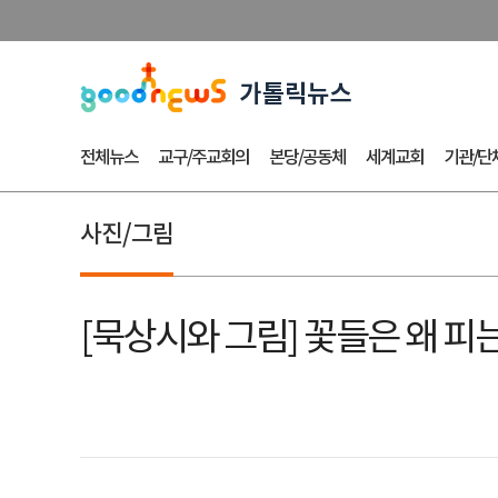
전체뉴스
교구/주교회의
본당/공동체
세계교회
기관/단
사진/그림
[묵상시와 그림] 꽃들은 왜 피