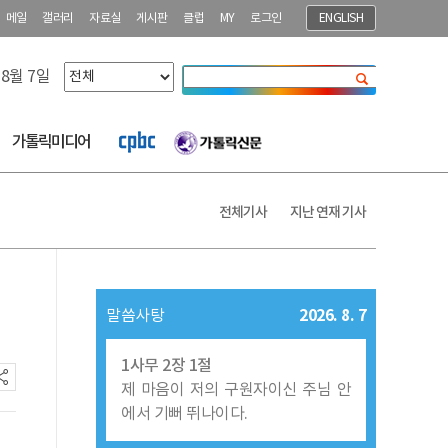
메일
갤러리
자료실
게시판
클럽
MY
로그인
ENGLISH
 8월 7일
닫기
가톨릭미디어
전체기사
지난 연재 기사
2026. 8. 7
말씀사탕
1사무 2장 1절
제 마음이 저의 구원자이신 주님 안
에서 기뻐 뛰나이다.