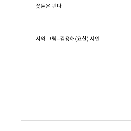
꽃들은 핀다
시와 그림=김용해(요한) 시인