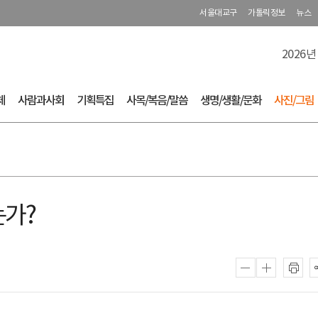
서울대교구
가톨릭정보
뉴스
2026년
체
사람과사회
기획특집
사목/복음/말씀
생명/생활/문화
사진/그림
는가?