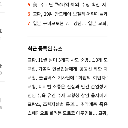
교
1
5
문
美 주교단 "낙태약·체외 수정 확산 저
6
지"…전국적 기도와 행동 촉구
교황, 29일 안드레아 보첼리·어린이들과
7
''평화의 찬가'' 노래한다.
일본 구마모토현 7.1 강진… 일본 교회,
표
피해 복구 지원 호소
텔
1
최근 등록된 뉴스
교황, 11월 남미 3개국 사도 순방…10개 도
를
시 방문
교황, 가톨릭 언론인들에게 ‘공동선 위한 디
0
지털 소통’ 당부
교황, 콜럼버스 기사단에 ''화합의 예언자''
촉구
교황, 디지털 소통은 진실과 인간 존엄성에
봉사해야
신임 뉴욕 유엔 주재 교황청 상임 옵서버에
지
레바논 출신 대주교
프랑스, 조력자살법 통과… 취약계층 죽음
회
6
내몰 우려
스페인으로 몰려든 모로코 이주민들… 교황,
해결책 촉구