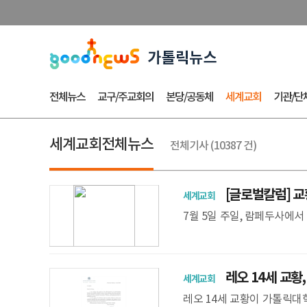
전체뉴스
교구/주교회의
본당/공동체
세계교회
기관/단
세계교회전체뉴스
전체기사 (10387 건)
[글로벌칼럼] 교
세계교회
7월 5일 주일, 람페두사에서
니에 모습을 드러냈다. 교황은
하고, 조
레오 14세 교황
세계교회
레오 14세 교황이 가톨릭대