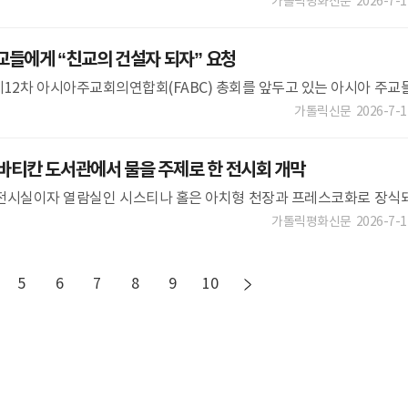
 명을 포함해 취약계층 200명을 초청해 점심을 함께했다.
가톨릭평화신문
2026-7-1
교들에게 “친교의 건설자 되자” 요청
이 제12차 아시아주교회의연합회(FABC) 총회를 앞두고 있는 아시아 주교
분열을 부추기는 행동에서 벗어나 친교의 다리를 놓자”고 요청했다. 제1
가톨릭신문
2026-7-1
 바티칸 도서관에서 물을 주제로 한 전시회 개막
 전시실이자 열람실인 시스티나 홀은 아치형 천장과 프레스코화로 장식
4세 교황이 오는 9월 14일 바티칸 사도 박물관을 방문해 물을 주제로 한 '
가톨릭평화신문
2026-7-1
5
6
7
8
9
10