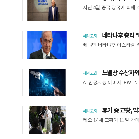
지난 4일 중국 당국에 의해 
라 진, 김명일) 목사가 9개
네타냐후 총리 “
세계교회
베냐민 네타냐후 이스라엘 총
회의에서 연설하고 있다. O
노벨상 수상자와 
세계교회
AI 인공지능 이미지. EWT
이탈리아 카스텔 간돌포에 
를 시
휴가 중 교황, 
세계교회
레오 14세 교황이 11일 
고 있다. OSV 여름휴가를
다. 교