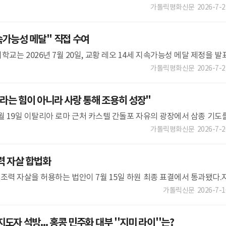
 밝혔다. 서신은 바티칸 교황청 국무원 국무장관 파올로 루델리 대주
가톨릭평화신문
2026-7-2
속가능성 메달'' 직접 수여
교는 2026년 7월 20일, 교황 레오 14세 지속가능성 메달 제정을 발
0월 로마에서 열리는 빌라노바 국제 지속가능성 콘퍼런스 기간 동안 카스
가톨릭평화신문
2026-7-2
라는 힘이 아니라 사랑 통해 조용히 성장"
 7월 19일 이탈리아 로마 근처 카스텔 간돌포 자유의 광장에서 삼종 기도
14세 교황이 "하느님의 나라는 화려함이나 권력이 아니라 겸손과 인내,
가톨릭평화신문
2026-7-2
력 자살 합법화
 조력 자살을 허용하는 법안이 7월 15일 하원 최종 표결에서 통과됐다.
는 의사 조력 자살 허용 여부를 놓고 찬반 논란을 거듭해 왔다. 프랑스교
가톨릭신문
2026-7-1
자 석방... 홍콩 민주화 대부 ''지미 라이''는?