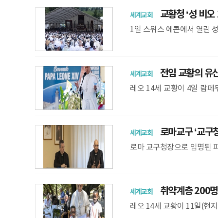
교황청 ‘성 비오 
세계교회
1일 스위스 에콘에서 열린 성
품식을 강행한 주교들과 성 비
전임 교황의 유산 
세계교회
레오 14세 교황이 4일 람
중해를 건너 람페두사섬으로 
로마교구 ‘교구청장
세계교회
로마 교구청장으로 임명된 피
마교구 교황청이 7일 로마교구
피
취약계층 200명
세계교회
레오 14세 교황이 11일(현지