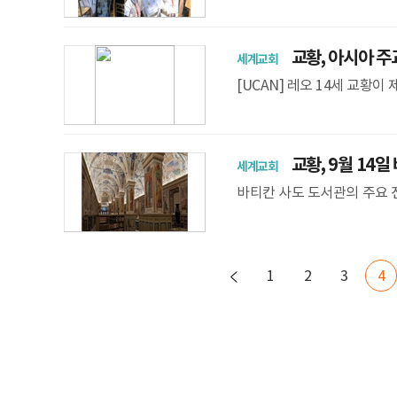
에 로마교구 내 어린이 40여
교황, 아시아 주
세계교회
[UCAN] 레오 14세 교황
에게 서한을 보내 “교회에 
차 FABC
교황, 9월 14일
세계교회
바티칸 사도 도서관의 주요
있다. EWTN 뉴스. 레오 1
앙
1
2
3
4