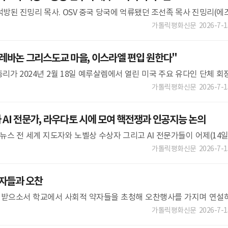
석방된 진밍리 목사. OSV 중국 당국에 억류됐던 조선족 목사 진밍리(에
월 만에 석방됐다. 진 목사는 베이징 시온교회를 이끌었던 인물로, 중국
가톨릭평화신문
2026-7-1
레바논 그리스도교 마을, 이스라엘 편입 원한다"
리가 2024년 2월 18일 예루살렘에서 열린 미국 주요 유다인 단체 회
SV 베냐민 네타냐후 이스라엘 총리가 “레바논의 그리스도교 마을
가톨릭평화신문
2026-7-1
AI 전문가, 라우다토 시에 모여 핵전쟁과 인공지능 논의
N 뉴스 전 세계 지도자와 노벨상 수상자 그리고 AI 전문가들이 어제(14일
있는 보르고 라우다토 시에 모여 인공지능과 핵전쟁에 관한 글로벌 회
가톨릭평화신문
2026-7-1
약자들과 오찬
찬미받으소서 학교에서 사회적 약자들을 초청해 오찬행사를 가지며 연설
 지내고 있는 레오 14세 교황이 가난한 이들을 초대해 점심 식사를 함께
가톨릭평화신문
2026-7-1