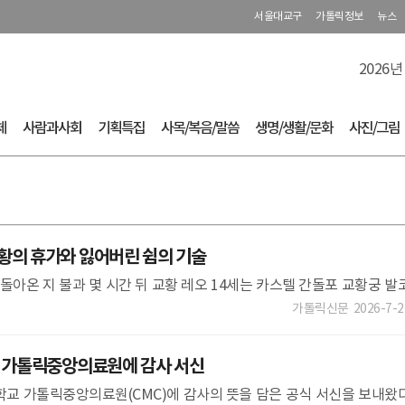
서울대교구
가톨릭정보
뉴스
2026년
체
사람과사회
기획특집
사목/복음/말씀
생명/생활/문화
사진/그림
황의 휴가와 잃어버린 쉼의 기술
 돌아온 지 불과 몇 시간 뒤 교황 레오 14세는 카스텔 간돌포 교황궁 발
 자유 광장에 모인 신자들에게 앞으로 몇 주 동안 “조금 쉬고, 조금 기
가톨릭신문
2026-7-2
, 가톨릭중앙의료원에 감사 서신
학교 가톨릭중앙의료원(CMC)에 감사의 뜻을 담은 공식 서신을 보내왔