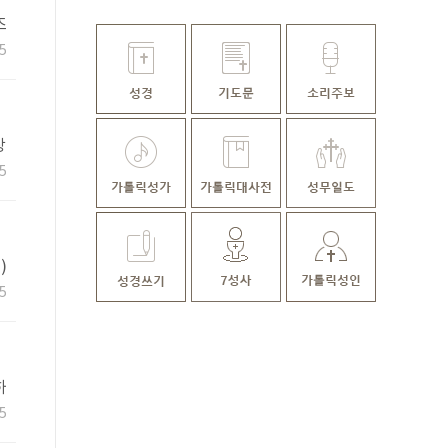
즈
5
장
5
)
의
5
하
했
5