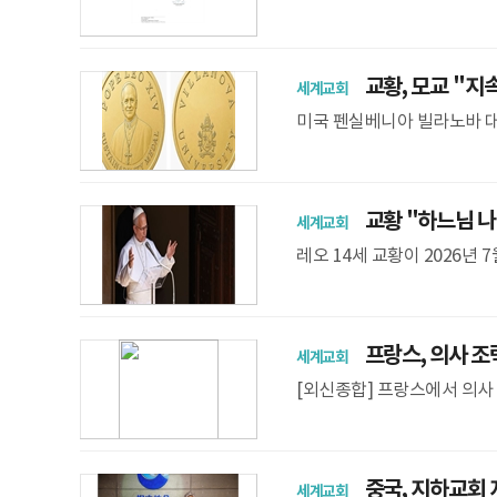
고 가톨릭중앙의료원이 21일
가 레오 14세
교황, 모교 ''지
세계교회
미국 펜실베니아 빌라노바 대학
했다. 교황은 2026년 1
간돌포에
교황 "하느님 나
세계교회
레오 14세 교황이 2026년
인도하고 있다. OSV 레오 
프랑스, 의사 조
세계교회
[외신종합] 프랑스에서 의사
난 3년여 동안 프랑스 사회
는 인간 존엄성
중국, 지하교회 지도
세계교회