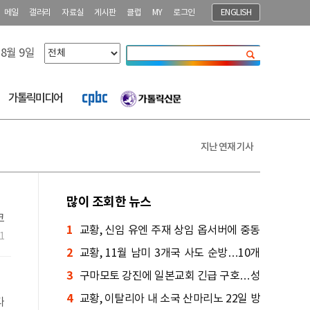
메일
갤러리
자료실
게시판
클럽
MY
로그인
ENGLISH
 8월 9일
닫기
가톨릭미디어
지난 연재 기사
많이 조회한 뉴스
코
1
교황, 신임 유엔 주재 상임 옵서버에 중동
도
1
2
통 대주교 임명
교황, 11월 남미 3개국 사도 순방…10개
3
도시 방문
구마모토 강진에 일본교회 긴급 구호…성
4
당도 큰 피해
교황, 이탈리아 내 소국 산마리노 22일 방
다