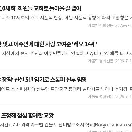
10세회’ 회원들 교회로 돌아올 길 열어
 비오 10세회의 주교 서품식 현장. 이날 서품식 강행에 따라 교황청은 
오 10세회 소속 사제·평신도 모두에게 자동 파문 제재를 내렸다. O
가톨릭평화신문
2026-7-1
잇고 이주민에 대한 사랑 보여준 ‘레오 14세’
페두사섬에서 현지 주민과 이주민들에게 연설하고 있다. OSV 배를 타고 
향하고 있는 이주민들. OSV 유럽의 밀항 관문지 람페두사섬 방
가톨릭평화신문
2026-7-1
직’ 신설 5년 임기로 스톨피 신부 임명
에르 스톨피(왼쪽) 신부와 로마교구 총대리 발다사르 레이나 추기경. 
에 교구청장직(Moderator Curiae)을 신설하고, 피에르 루이지 스
가톨릭평화신문
2026-7-1
 초청해 점심 함께한 교황
시간) 로마 외곽 카스텔 간돌포 찬미받으소서 학교(Borgo Laudato si’