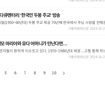
이민화 감독 ‘백차와 우롱차’ 이경
가톨릭평화신문
2024-10-2
다큐멘터리 ‘한국인 두봉 주교’ 방송
(1950~60년대) 두봉 주교 제공 70년째 한국에서 주님 사랑을 전해
Dupont, 95) 주교의 삶을 다룬 다큐멘터리가 나왔다. 안동 MBC
가톨릭평화신문
2024-10-2
모 마리아와 유다 어머니가 만난다면…
연자들이 환하게 미소짓고 있다. 1970~1980년대 배경…고통 통해 하
장안동·쌍문동
가톨릭평화신문
2024-10-2
5
6
7
8
9
10