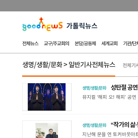
전체뉴스
교구/주교회의
본당/공동체
세계교회
기관/단
생명/생활/문화 > 일반기사전체뉴스
전체기사 
성탄절 공연 
생명/생활/문화
뮤지컬 ‘해피 오! 해피’ 
쁜 날인 주님 성탄 대축일.
“작가의 삶·
생명/생활/문화
지난해 문을 연 토커바웃아트