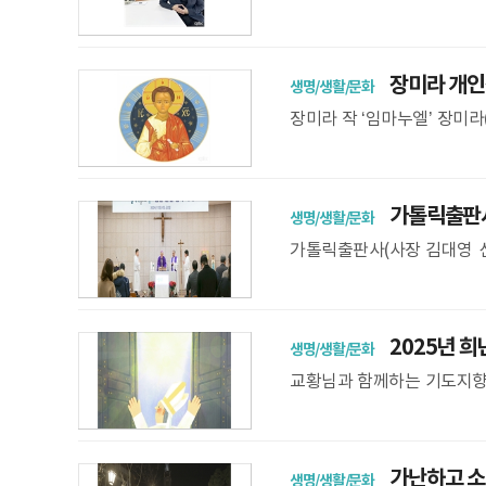
200여 곳서 전시 해설 강연
장미라 개인전
생명/생활/문화
장미라 작 ‘임마누엘’ 장미라
일 개최된다. 의정부가톨릭
가톨릭출판사
생명/생활/문화
가톨릭출판사(사장 김대영 신
사 미사를 봉헌했다. 서울대
2025년 희
생명/생활/문화
교황님과 함께하는 기도지향 
위 2025 희년 기념 특별전 
가난하고 소외
생명/생활/문화