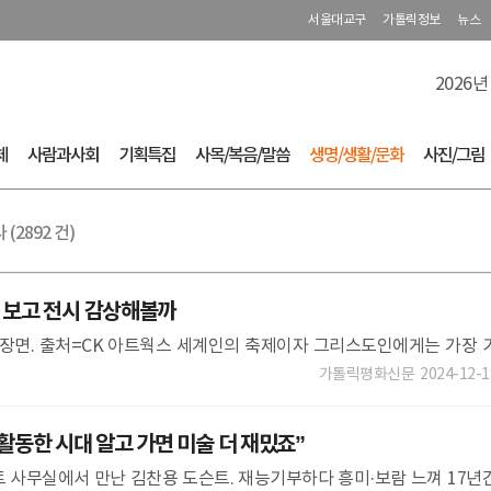
서울대교구
가톨릭정보
뉴스
2026년
체
사람과사회
기획특집
사목/복음/말씀
생명/생활/문화
사진/그림
(2892 건)
보고 전시 감상해볼까
공연 장면. 출처=CK 아트웍스 세계인의 축제이자 그리스도인에게는 가장 
 크리스마스를 맞아 가족이나 친구와 함께 볼만한 문화예
가톨릭평화신문
2024-12-1
활동한 시대 알고 가면 미술 더 재밌죠”
 사무실에서 만난 김찬용 도슨트. 재능기부하다 흥미·보람 느껴 17년