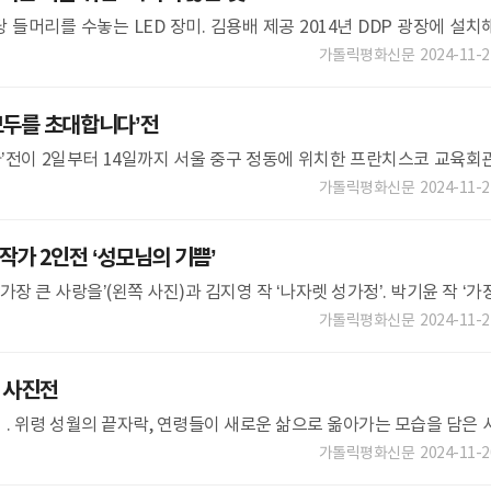
들머리를 수놓는 LED 장미. 김용배 제공 2014년 DDP 광장에 설치
 조형물 불 밝혀 내년 10주년엔 특별 기부 행
가톨릭평화신문
2024-11-2
 모두를 초대합니다’전
니다’전이 2일부터 14일까지 서울 중구 정동에 위치한 프란치스코 교육회
된다. 필리핀 출신의 안재선(성 골롬반 외방선교회) 신부 등
가톨릭평화신문
2024-11-2
가 2인전 ‘성모님의 기쁨’
가장 큰 사랑을’(왼쪽 사진)과 김지영 작 ‘나자렛 성가정’. 박기윤 작 ‘가
rsqu
가톨릭평화신문
2024-11-2
 사진전
. 위령 성월의 끝자락, 연령들이 새로운 삶으로 옮아가는 모습을 담은 
구 수서동본당 전 연령회장인 김영희(사라)씨가 카메라에 저장한 이미
가톨릭평화신문
2024-11-2