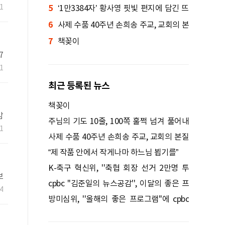
1
5
입회원전 연다
‘1만3384자’ 황사영 핏빛 편지에 담긴 뜨
6
거운 신앙 서사 「백서(帛書)」
사제 수품 40주년 손희송 주교, 교회의 본
7
질을 묻다
책꽂이
7
1
최근 등록된 뉴스
책꽂이
감
주님의 기도 10줄, 100쪽 훌쩍 넘겨 풀어내
1
다
사제 수품 40주년 손희송 주교, 교회의 본질
을 묻다
“제 작품 안에서 작게나마 하느님 뵙기를”
K-축구 혁신위, ''축협 회장 선거 2만명 투
보
표'' 권고
cpbc ''김준일의 뉴스공감'', 이달의 좋은 프
4
로그램 선정
방미심위, ''올해의 좋은 프로그램''에 cpbc
''낭비미식회'' 등 선정