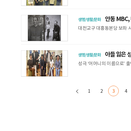
영준 감독 ‘고양이 통역기’ 
안동 MBC, 
생명/생활/문화
대전교구 대흥동본당 보좌 시절
초대 안동교구장 두봉(Rene 
아들 잃은 성
생명/생활/문화
성극 ‘어머니의 이름으로’ 출
님 만나는 과정 담아 서울 
1
2
3
4