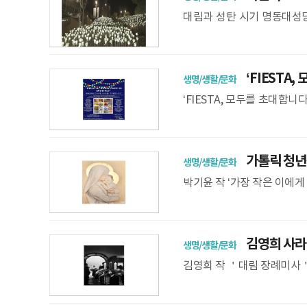
대림과 성탄 시기 명동대성당 
큰 인기 연말마다 4000송이
‘FIESTA,
생명/생활/문화
‘FIESTA, 모두를 초대합
내 산다미아노 카페에서 개최
가톨릭 청년작
생명/생활/문화
박기윤 작 ‘가장 작은 이에게 
작은 이에게 가장 큰 사랑을&
김영희 사라
생명/생활/문화
김영희 작 ＇대림 장례미사＇
진전이 시작됐다. 서울대교
들로, 23일~