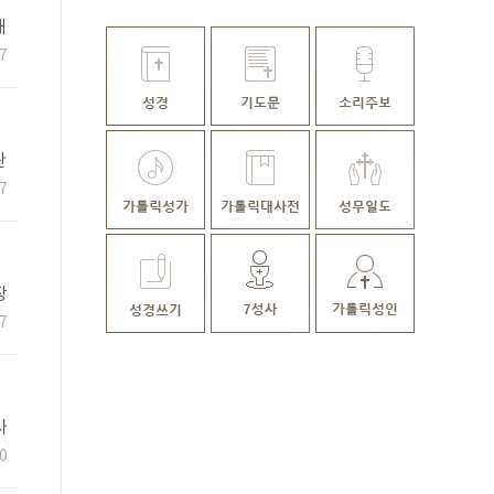
해
7
관
7
장
7
사
지
0