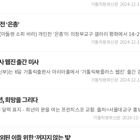
으로 더 많이 벌지만 풍부한 정보 접할 수 있는 도슨트
가톨릭평화신문
2024-12-1
 ‘은총’
(마들렌 소피 바라) 개인전 ‘은총’이 의정부교구 갤러리 평화에서 14~2
미술가회원인 작가의 첫 개인전으로,
가톨릭평화신문
2024-12-1
 웹진 출간 미사
부)는 6일 가톨릭출판사 마리아홀에서 ‘가톨릭북플러스 웹진’ 출간 
교구 총대리 구요비 주교(교구 홍보위원회 위원장)가 주례한 이날 미
가톨릭평화신문
2024-12-1
년, 희망을 그리다
달력 표지 - 희년의 문을 여는 프란치스코 교황. 출처=서울대교구 홍
‘희망의 빛’ 포스터 - 종탑에서 본 명동대성당 지붕
가톨릭평화신문
2024-12-
된 이들 위한 ‘꺼지지 않는 빛’