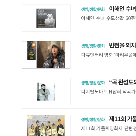
이해인 수녀 
생명/생활/문화
이해인 수녀 수도생활 60주
회) 수녀의 수도생활 60주년
반전을 외치다
생명/생활/문화
다큐멘터리 영화 ‘마리우폴에
크리스마스’ 스틸컷과 포스
“곡 완성도의
생명/생활/문화
디지털노마드 N잡러 작곡가 
본서 생활 곡 작업만 No! 
제11회 가톨
생명/생활/문화
제11회 가톨릭영화제 단편경