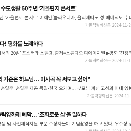
수도생활 60주년 ‘가을편지 콘서트’
년 ‘가을편지 콘서트’ 이해인(클라우디아, 올리베따노 성 베네딕도 수
을 기념하는 ‘가을편지 콘서트’가 3
가톨릭평화신문
2024-11-2
! 평화를 노래하다
서의 20일’ 포스터와 스틸컷. 출처=스튜디오 디에이치엘 ▶영화 ‘전장
터 출처=엣나인필름
가톨릭평화신문
2024-11-1
 기준은 하느님… 미사곡 꼭 써보고 싶어”
손일훈. 손일훈 제공 독일·한국 오가며… 부모님 계신 고성과 아내 있
음악감독·연주활동 병행 놀이와
가톨릭평화신문
2024-11-
릭영화제 폐막… ‘조화로운 삶’을 말하다
쟁 및 사전제작지원 부문 수상자들이 기념촬영을 하고 있다. 우수상 