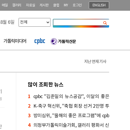
메일
갤러리
자료실
게시판
클럽
MY
로그인
ENGLISH
 8월 6일
닫기
가톨릭미디어
지난 연재 기사
많이 조회한 뉴스
기
1
cpbc ''김준일의 뉴스공감'', 이달의 좋은
8
2
프로그램 선정
K-축구 혁신위, ''축협 회장 선거 2만명 투
3
표'' 권고
방미심위, ''올해의 좋은 프로그램''에 cpb
4
c ''낭비미식회'' 등 선정
의정부가톨릭미술가회, 갤러리 평화서 신
간